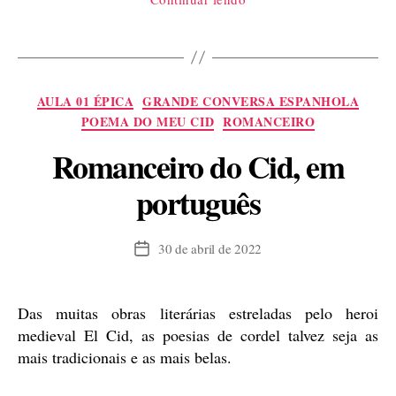
conquista
das
Américas
e
Categorias
AULA 01 ÉPICA
GRANDE CONVERSA ESPANHOLA
a
POEMA DO MEU CID
ROMANCEIRO
lenda
Romanceiro do Cid, em
negra
espanhola”
português
30 de abril de 2022
Data
de
publicação
Das muitas obras literárias estreladas pelo heroi
medieval El Cid, as poesias de cordel talvez seja as
mais tradicionais e as mais belas.
“Romanceiro