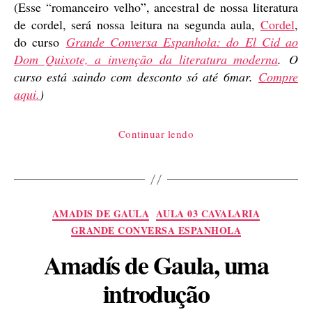
(Esse “romanceiro velho”, ancestral de nossa literatura
de cordel, será nossa leitura na segunda aula,
Cordel
,
do curso
Grande Conversa Espanhola: do El Cid ao
Dom Quixote, a invenção da literatura moderna
.
O
curso está saindo com desconto só até 6mar.
Compre
aqui.
)
“O
Continuar lendo
conde
Yanno
e
o
Categorias
AMADIS DE GAULA
AULA 03 CAVALARIA
Conde
GRANDE CONVERSA ESPANHOLA
Alarcos,
Amadís de Gaula, uma
dois
cordéis
introdução
ibéricos”