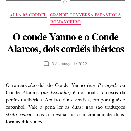
Rojas,
uma
Categorias
AULA 02 CORDEL
GRANDE CONVERSA ESPANHOLA
introdução”
ROMANCEIRO
O conde Yanno e o Conde
Alarcos, dois cordéis ibéricos
3 de março de 2022
Data
de
publicação
O romance/cordel do Conde Yanno
(em Portugal)
ou
Conde Alarcos
(na Espanha)
é dos mais famosos da
península ibérica. Abaixo, duas versões, em português e
espanhol. Vale a pena ler as duas: não são traduções
strito sensu
, mas a mesma história contada de duas
formas diferentes.