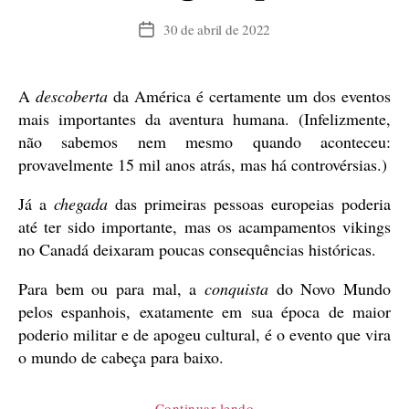
30 de abril de 2022
Data
de
publicação
A
descoberta
da América é certamente um dos eventos
mais importantes da aventura humana. (Infelizmente,
não sabemos nem mesmo quando aconteceu:
provavelmente 15 mil anos atrás, mas há controvérsias.)
Já a
chegada
das primeiras pessoas europeias poderia
até ter sido importante, mas os acampamentos vikings
no Canadá deixaram poucas consequências históricas.
Para bem ou para mal, a
conquista
do Novo Mundo
pelos espanhois, exatamente em sua época de maior
poderio militar e de apogeu cultural, é o evento que vira
o mundo de cabeça para baixo.
“A
Continuar lendo