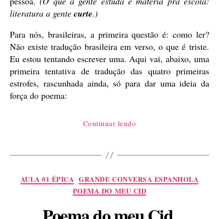
pessoa.
(O que a gente estuda é matéria pra escola:
literatura a gente
curte
.)
Para nós, brasileiras, a primeira questão é: como ler?
Não existe tradução brasileira em verso, o que é triste.
Eu estou tentando escrever uma. Aqui vai, abaixo, uma
primeira tentativa de tradução das quatro primeiras
estrofes, rascunhada ainda, só para dar uma ideia da
força do poema:
“Qual
Continuar lendo
Poema
do
meu
Cid
Categorias
AULA 01 ÉPICA
GRANDE CONVERSA ESPANHOLA
ler?”
POEMA DO MEU CID
Poema do meu Cid,