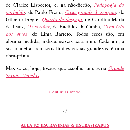
de Clarice Lispector, e, na não-ficção,
Pedagogia do
oprimido
, de Paulo Freire,
Casa grande & senzala
, de
Gilberto Freyre,
Quarto de despejo
, de Carolina Maria
de Jesus,
Os sertões
, de Euclides da Cunha,
Cemitério
dos vivos
, de Lima Barreto. Todos esses são, em
alguma medida, indispensáveis para mim. Cada um, a
sua maneira, com seus limites e suas grandezas, é uma
obra-prima.
Mas se eu, hoje, tivesse que escolher um, seria
Grande
Sertão: Veredas
.
“Grande
Continuar lendo
Sertão:
Veredas,
de
Guimarães
Categorias
AULA 02: ESCRAVISTAS & ESCRAVIZADOS
Rosa”