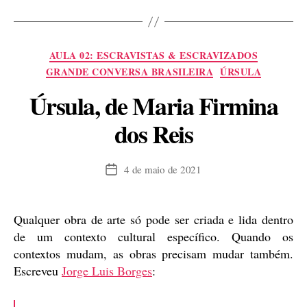
do
“Escravo”
da
Categorias
AULA 02: ESCRAVISTAS & ESCRAVIZADOS
Lei
GRANDE CONVERSA BRASILEIRA
ÚRSULA
Brasileira”
Úrsula, de Maria Firmina
dos Reis
4 de maio de 2021
Data
de
publicação
Qualquer obra de arte só pode ser criada e lida dentro
de um contexto cultural específico. Quando os
contextos mudam, as obras precisam mudar também.
Escreveu
Jorge Luis Borges
: