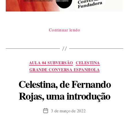
“Qual
Continuar lendo
tradução
de
Dante
ler?”
Categorias
AULA 04 SUBVERSÃO
CELESTINA
GRANDE CONVERSA ESPANHOLA
Celestina, de Fernando
Rojas, uma introdução
3 de março de 2022
Data
de
publicação