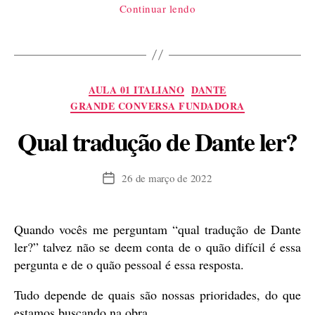
Continuar lendo
do
Cid,
em
português”
Categorias
AULA 01 ITALIANO
DANTE
GRANDE CONVERSA FUNDADORA
Qual tradução de Dante ler?
26 de março de 2022
Data
de
publicação
Quando vocês me perguntam “qual tradução de Dante
ler?” talvez não se deem conta de o quão difícil é essa
pergunta e de o quão pessoal é essa resposta.
Tudo depende de quais são nossas prioridades, do que
estamos buscando na obra.