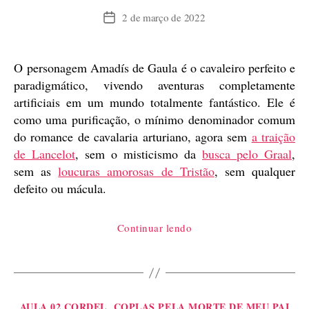
2 de março de 2022
Data
de
publicação
O personagem Amadís de Gaula é o cavaleiro perfeito e
paradigmático, vivendo aventuras completamente
artificiais em um mundo totalmente fantástico. Ele é
como uma purificação, o mínimo denominador comum
do romance de cavalaria arturiano, agora sem
a traição
de Lancelot
, sem o misticismo da
busca pelo Graal
,
sem as
loucuras amorosas de Tristão
, sem qualquer
defeito ou mácula.
“Amadís
Continuar lendo
de
Gaula,
uma
introdução”
Categorias
AULA 02 CORDEL
COPLAS PELA MORTE DE MEU PAI