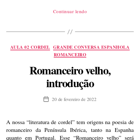
“Coplas
Continuar lendo
pela
morte
de
meu
Categorias
AULA 02 CORDEL
GRANDE CONVERSA ESPANHOLA
pai,
ROMANCEIRO
de
Romanceiro velho,
Jorge
Manrique,
introdução
uma
introdução”
20 de fevereiro de 2022
Data
de
publicação
A nossa “literatura de cordel” tem origens na poesia de
romanceiro da Península Ibérica, tanto na Espanha
quanto em Portugal. Esse “Romanceiro velho” será