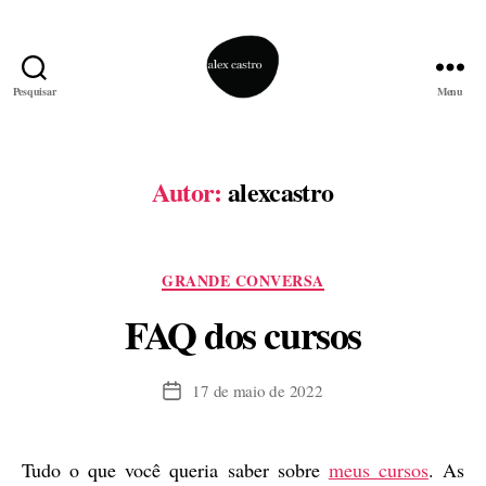
Pesquisar
Menu
alex
castro
Autor:
alexcastro
Categorias
GRANDE CONVERSA
FAQ dos cursos
17 de maio de 2022
Data
de
publicação
Tudo o que você queria saber sobre
meus cursos
. As