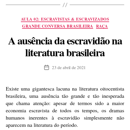
Firmina
dos
Categorias
AULA 02: ESCRAVISTAS & ESCRAVIZADOS
Reis”
GRANDE CONVERSA BRASILEIRA
RAÇA
A ausência da escravidão na
literatura brasileira
23 de abril de 2021
Data
de
publicação
Existe uma gigantesca lacuna na literatura oitocentista
brasileira, uma ausência tão grande e tão inesperada
que chama atenção: apesar de termos sido a maior
economia escravista de todos os tempos, os dramas
humanos inerentes à escravidão simplesmente não
aparecem na literatura do período.