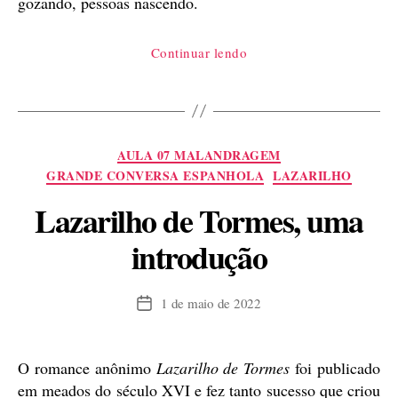
gozando, pessoas nascendo.
“Um
Continuar lendo
dia,
você
terá
morrido
Categorias
AULA 07 MALANDRAGEM
ontem”
GRANDE CONVERSA ESPANHOLA
LAZARILHO
Lazarilho de Tormes, uma
introdução
1 de maio de 2022
Data
de
publicação
O romance anônimo
Lazarilho de Tormes
foi publicado
em meados do século XVI e fez tanto sucesso que criou