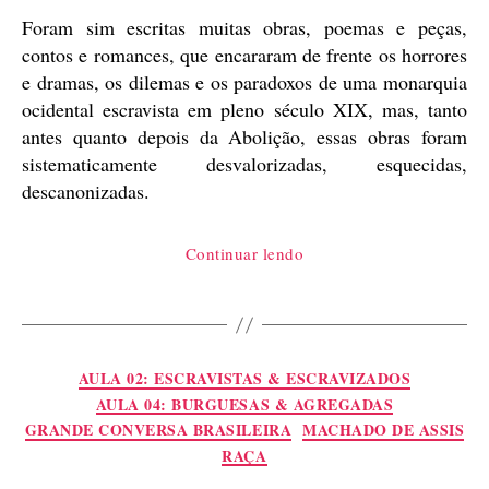
Foram sim escritas muitas obras, poemas e peças,
contos e romances, que encararam de frente os horrores
e dramas, os dilemas e os paradoxos de uma monarquia
ocidental escravista em pleno século XIX, mas, tanto
antes quanto depois da Abolição, essas obras foram
sistematicamente desvalorizadas, esquecidas,
descanonizadas.
“A
Continuar lendo
ausência
da
escravidão
na
Categorias
AULA 02: ESCRAVISTAS & ESCRAVIZADOS
literatura
AULA 04: BURGUESAS & AGREGADAS
brasileira”
GRANDE CONVERSA BRASILEIRA
MACHADO DE ASSIS
RAÇA