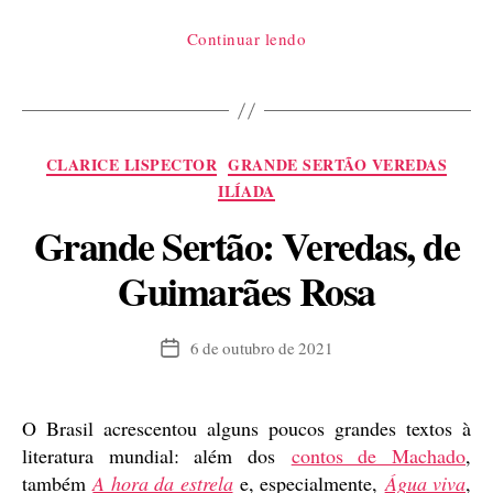
“Poema
Continuar lendo
do
meu
Cid,
introdução”
Categorias
CLARICE LISPECTOR
GRANDE SERTÃO VEREDAS
ILÍADA
Grande Sertão: Veredas, de
Guimarães Rosa
6 de outubro de 2021
Data
de
publicação
O Brasil acrescentou alguns poucos grandes textos à
literatura mundial: além dos
contos de Machado
,
também
A hora da estrela
e, especialmente,
Água viva
,