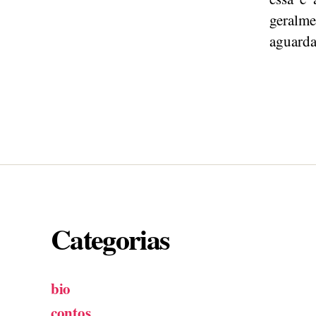
geralm
aguarda
Categorias
bio
contos