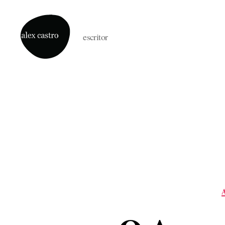
escritor
alex
castro