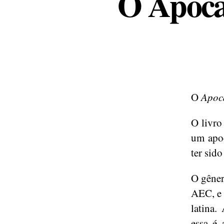
O Apocal
O
Apoc
O livro
um apoc
ter sid
O gêner
AEC, e a
latina.
essa é