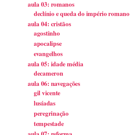
aula 03: romanos
declínio e queda do império romano
aula 04: cristãos
agostinho
apocalipse
evangelhos
aula 05: idade média
decameron
aula 06: navegações
gil vicente
lusíadas
peregrinação
tempestade
aula 07: reforma