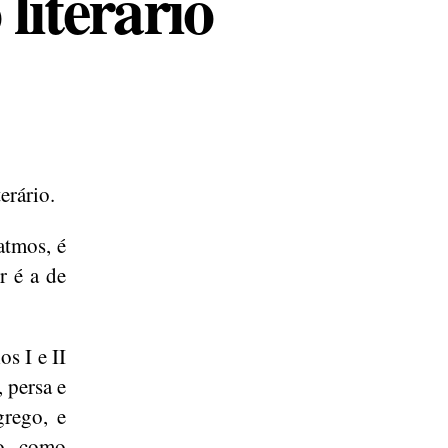
literário
erário.
atmos, é
r é a de
s I e II
, persa e
grego, e
o, como