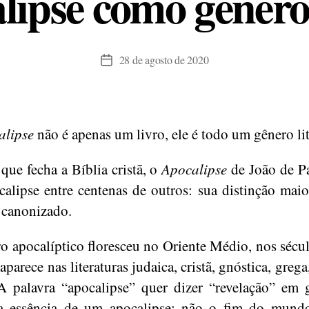
ipse como gênero 
28 de agosto de 2020
Data
de
publicação
alipse
não é apenas um livro, ele é todo um gênero lit
 que fecha a Bíblia cristã, o
Apocalipse
de João de P
alipse entre centenas de outros: sua distinção maio
o canonizado.
o apocalíptico floresceu no Oriente Médio, nos século
parece nas literaturas judaica, cristã, gnóstica, grega
 A palavra “apocalipse” quer dizer “revelação” em 
 a essência de um apocalipse: não o fim do mund