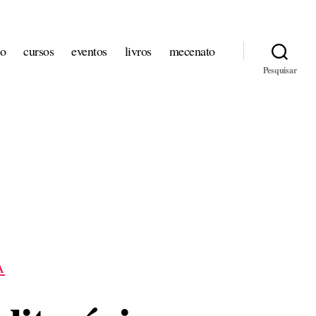
io
cursos
eventos
livros
mecenato
Pesquisar
A