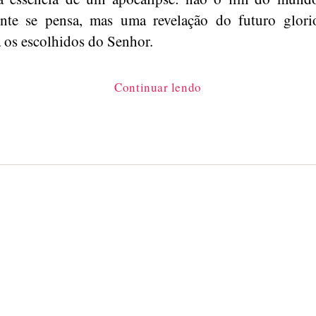
ente se pensa, mas uma revelação do futuro glori
 os escolhidos do Senhor.
“O
Continuar lendo
Apocalipse
como
gênero
literário”