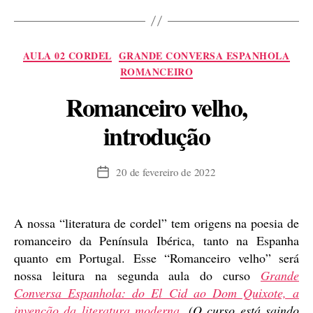
Yanno
e
o
Categorias
AULA 02 CORDEL
GRANDE CONVERSA ESPANHOLA
Conde
ROMANCEIRO
Alarcos,
Romanceiro velho,
dois
cordéis
introdução
ibéricos”
20 de fevereiro de 2022
Data
de
publicação
A nossa “literatura de cordel” tem origens na poesia de
romanceiro da Península Ibérica, tanto na Espanha
quanto em Portugal. Esse “Romanceiro velho” será
nossa leitura na segunda aula do curso
Grande
Conversa Espanhola: do El Cid ao Dom Quixote, a
invenção da literatura moderna
.
(O curso está saindo