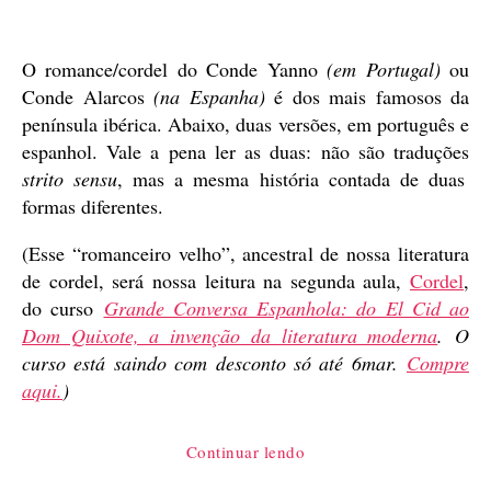
de
publicação
O romance/cordel do Conde Yanno
(em Portugal)
ou
Conde Alarcos
(na Espanha)
é dos mais famosos da
península ibérica. Abaixo, duas versões, em português e
espanhol. Vale a pena ler as duas: não são traduções
strito sensu
, mas a mesma história contada de duas
formas diferentes.
(Esse “romanceiro velho”, ancestral de nossa literatura
de cordel, será nossa leitura na segunda aula,
Cordel
,
do curso
Grande Conversa Espanhola: do El Cid ao
Dom Quixote, a invenção da literatura moderna
.
O
curso está saindo com desconto só até 6mar.
Compre
aqui.
)
“O
Continuar lendo
conde