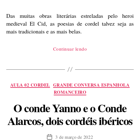
publicação
Das muitas obras literárias estreladas pelo heroi
medieval El Cid, as poesias de cordel talvez seja as
mais tradicionais e as mais belas.
“Romanceiro
Continuar lendo
do
Cid,
em
português”
Categorias
AULA 02 CORDEL
GRANDE CONVERSA ESPANHOLA
ROMANCEIRO
O conde Yanno e o Conde
Alarcos, dois cordéis ibéricos
3 de março de 2022
Data