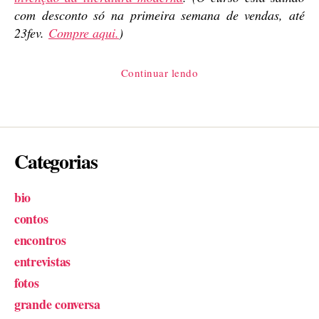
com desconto só na primeira semana de vendas, até
23fev.
Compre aqui.
)
“Romanceiro
Continuar lendo
velho,
introdução”
Categorias
bio
contos
encontros
entrevistas
fotos
grande conversa