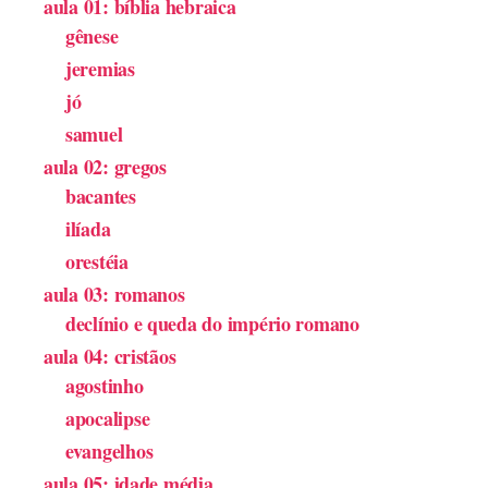
aula 01: bíblia hebraica
gênese
jeremias
jó
samuel
aula 02: gregos
bacantes
ilíada
orestéia
aula 03: romanos
declínio e queda do império romano
aula 04: cristãos
agostinho
apocalipse
evangelhos
aula 05: idade média