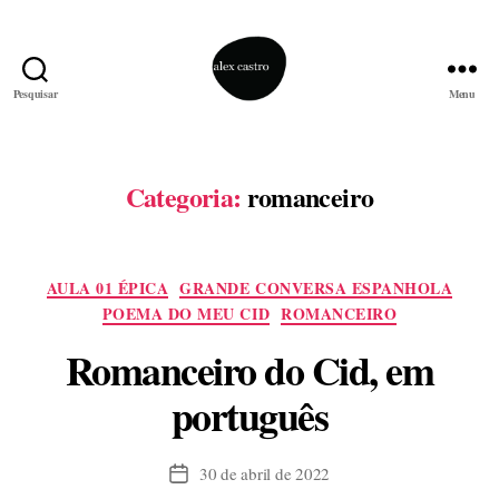
Pesquisar
Menu
alex
castro
Categoria:
romanceiro
Categorias
AULA 01 ÉPICA
GRANDE CONVERSA ESPANHOLA
POEMA DO MEU CID
ROMANCEIRO
Romanceiro do Cid, em
português
30 de abril de 2022
Data
de