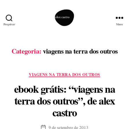
Pesquisar
Menu
alex
castro
Categoria:
viagens na terra dos outros
Categorias
VIAGENS NA TERRA DOS OUTROS
ebook grátis: “viagens na
terra dos outros”, de alex
castro
9 de setembro de 2013
Data