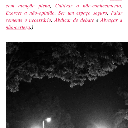
com atenção plena
,
Cultivar o não-conhecimento
,
Exercer a não-opinião
,
Ser um espaço seguro
,
Falar
somente o necessário
,
Abdicar do debate
e
Abraçar a
não-certeza
.)