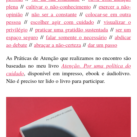
plena
//
cultivar o não-conhecimento
//
exercer a não-
opinião
//
não ser a constante
//
colocar-se em outra
pessoa
//
escolher agir com cuidado
//
visualizar o
privilégio
//
praticar uma gratidão sustentada
//
ser um
espaço seguro
//
falar somente o necessário
//
abdicar
ao debate
//
abraçar a não-certeza
//
dar um passo
As Práticas de Atenção que realizamos no encontro são
baseadas no meu livro
Atenção. Por uma política do
cuidado
, disponível em impresso, ebook e áudiolivro.
Não é preciso ter lido o livro para participar.