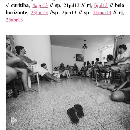
curitiba
// sp
//
rj
// belo
//
,
4ago13
, 21jul13
,
6jul13
horizonte
//
sp
// sp
// rj
,
23jun13
, 2jun13
,
11mai13
,
25abr13