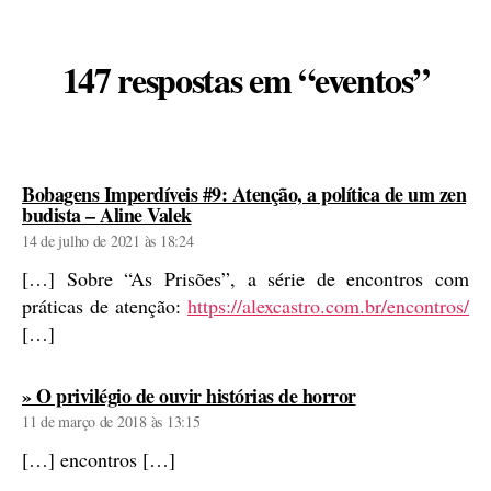
147 respostas em “eventos”
Bobagens Imperdíveis #9: Atenção, a política de um zen
diz:
budista – Aline Valek
14 de julho de 2021 às 18:24
[…] Sobre “As Prisões”, a série de encontros com
práticas de atenção:
https://alexcastro.com.br/encontros/
[…]
diz:
» O privilégio de ouvir histórias de horror
11 de março de 2018 às 13:15
[…] encontros […]