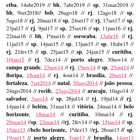
ctba
bh
sp
, 14abr2019 //
, 7abr2019 //
, 31mar2019 //
bh
bsb
rj
sp
, 9set2018//
, 26ago18 //
, 12ago18 //
,
rj
sp
rj
sp
5ago18 //
, 20mai18 //
, 24set17 //
, 17set17 //
,
rj
sp
sp
rj
23jul17 //
, 9jul17 //
, 25set16 //
, 11jun16 //
,
bh
sorocaba
rj
22mai16 //
, 1ºmai16 //
,
13abr16
//
,
sp
sp
sp
11jul15 //
, 14jun15 //
, 13jun15 //
, 18abr15 //
rj
sp
sp
curitiba
, 21fev15 //
, 25jan15 //
, 24jan15 //
,
rj
porto alegre
10jan15
//
, 7dez14 //
, 30nov14 //
campo grande
rj
sp
,
23nov14
//
,
1ºnov14
//
,
25out14
//
floripa
rj
brasília
,
18out14
//
, 4out14 //
,
20set14
//
fortaleza
natal
joão pessoa
,
7set2014
//
,
30ago2014
//
,
recife
aracaju
24ago2014 //
,
23ago2014
//
, 10ago14 //
salvador
sp
rj
//
rj
,
3ago14
//
, 26jul14 //
, 19jul14
,
belém,
vitória
belo
14jun14 //
31mai14 //
, 24mai14 //
horizonte
curitiba
rj
,
18mai14
//
, 10mai14 //
,
sp
rj
sp
sp
29mar14
//
,
23mar14
//
, 2fev14 //
,
15jan14
//
,
belo horizonte
,
rj
,
// sp
15dez13
//
1ºdez13 //
26out13
,
porto alegre
brasília
19out13
//
,
5out13
//
,
14set13