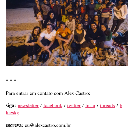
* * *
Para entrar em contato com Alex Castro:
siga:
newsletter
/
facebook
/
twitter
/
insta
/
threads
/
b
luesky
escreva
:
eu@alexcastro.com.br