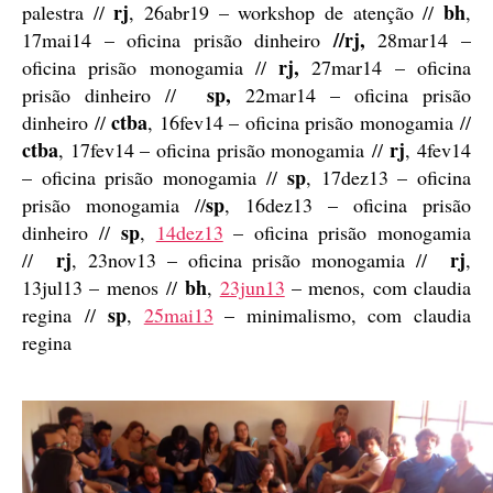
rj
bh
palestra //
, 26abr19 – workshop de atenção //
,
//rj,
17mai14 – oficina prisão dinheiro
28mar14 –
rj,
oficina prisão monogamia //
27mar14 – oficina
sp,
prisão dinheiro //
22mar14 – oficina prisão
ctba
dinheiro //
, 16fev14 – oficina prisão monogamia //
ctba
rj
, 17fev14 – oficina prisão monogamia //
, 4fev14
sp
– oficina prisão monogamia //
, 17dez13 – oficina
sp
prisão monogamia //
, 16dez13 – oficina prisão
sp
dinheiro //
,
14dez13
– oficina prisão monogamia
rj
rj
//
, 23nov13 – oficina prisão monogamia //
,
bh
13jul13 – menos //
,
23jun13
– menos, com claudia
sp
regina //
,
25mai13
– minimalismo, com claudia
regina