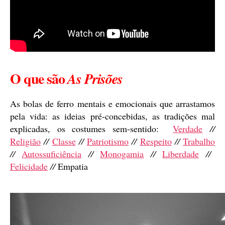
O que são
As Prisões
As bolas de ferro mentais e emocionais que arrastamos
pela vida: as ideias pré-concebidas, as tradições mal
explicadas, os costumes sem-sentido:
Verdade
//
Religião
//
Classe
//
Patriotismo
//
Respeito
//
Trabalho
//
Autossuficiência
//
Monogamia
//
Liberdade
//
Felicidade
//
Empatia