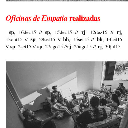
realizadas
Oficinas de Empatia
sp
sp
rj
rj
, 16dez15 //
, 15dez15 //
, 12dez15 //
,
sp
bh
bh
13out15 //
, 29set15 //
, 15set15 //
, 14set15
sp
sp
rj
rj
//
, 2set15 //
, 27ago15 //
, 25ago15 //
, 30jul15