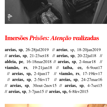
Imersões
realizadas
Prisões: Atenção
areias, sp
areias
, 26-28jul2019 //
, sp, 18-20jan2019
areias, sp
areias, sp
//
, 21-23set18 //
, 20-22jul18 //
aldeia, pe
areias, sp
, 16-18mar2018 //
, 2-4mar18 //
viamão, rs
taíba, ce,
, 19-21jan18 //
6-9out17
areias, sp,
viamão, rs
//
2-4jun17 //
, 17-19fev17
areias, sp
areias, sp
//
, 2-5fev17 //
, 24-27mar16
areias, sp
areias, sp
//
, 30out-2nov15 //
, 4-7set15
areias, sp
areias, sp,
//
, 3-7jun15 //
6-8fev2015