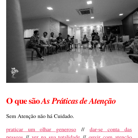
O que são
As Práticas de Atenção
Sem Atenção não há Cuidado.
praticar um olhar generoso
//
dar-se conta das
pessoas
//
ver na sua totalidade
//
ouvir com atenção