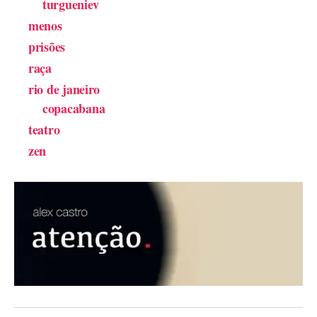
turgueniev
menos
prisões
raça
rio de janeiro
copacabana
teatro
zen