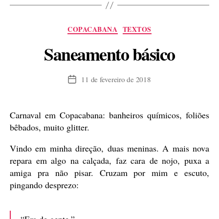
séria!”
Categorias
COPACABANA
TEXTOS
Saneamento básico
11 de fevereiro de 2018
Data
de
publicação
Carnaval em Copacabana: banheiros químicos, foliões
bêbados, muito glitter.
Vindo em minha direção, duas meninas. A mais nova
repara em algo na calçada, faz cara de nojo, puxa a
amiga pra não pisar. Cruzam por mim e escuto,
pingando desprezo:
“Era de gente.”