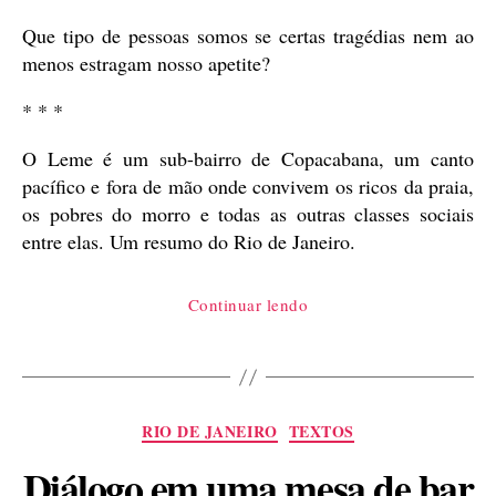
publicação
Que tipo de pessoas somos se certas tragédias nem ao
menos estragam nosso apetite?
* * *
O Leme é um sub-bairro de Copacabana, um canto
pacífico e fora de mão onde convivem os ricos da praia,
os pobres do morro e todas as outras classes sociais
entre elas. Um resumo do Rio de Janeiro.
“Duas
Continuar lendo
histórias
do
Leme”
Categorias
RIO DE JANEIRO
TEXTOS
Diálogo em uma mesa de bar