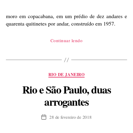
de
publicação
moro em copacabana, em um prédio de dez andares e
quarenta quitinetes por andar, construído em 1957.
“História
Continuar lendo
de
um
síndico
e
Categorias
RIO DE JANEIRO
de
um
Rio e São Paulo, duas
subsíndico”
arrogantes
28 de fevereiro de 2018
Data
de
publicação