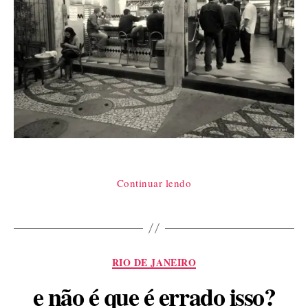
“Se
Continuar lendo
beber,
vá
de
táxi”
Categorias
RIO DE JANEIRO
e não é que é errado isso?