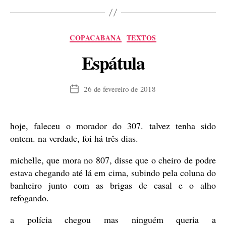
Paulo,
duas
Categorias
COPACABANA
TEXTOS
arrogantes”
Espátula
26 de fevereiro de 2018
Data
de
publicação
hoje, faleceu o morador do 307. talvez tenha sido
ontem. na verdade, foi há três dias.
michelle, que mora no 807, disse que o cheiro de podre
estava chegando até lá em cima, subindo pela coluna do
banheiro junto com as brigas de casal e o alho
refogando.
a polícia chegou mas ninguém queria a