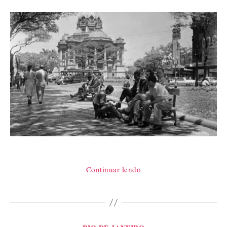
“Nostalgia
Continuar lendo
da
pólio”
Categorias