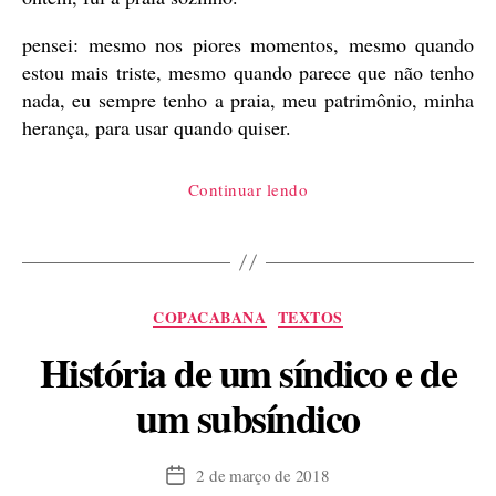
pensei: mesmo nos piores momentos, mesmo quando
estou mais triste, mesmo quando parece que não tenho
nada, eu sempre tenho a praia, meu patrimônio, minha
herança, para usar quando quiser.
“a
Continuar lendo
beleza
e
o
caos:
Categorias
COPACABANA
TEXTOS
uma
carta
História de um síndico e de
de
um subsíndico
amor”
2 de março de 2018
Data