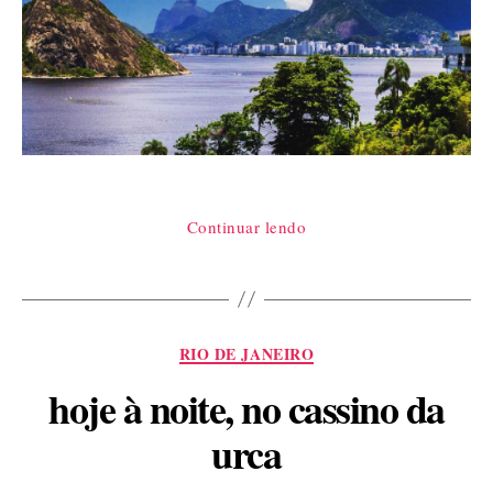
“e
Continuar lendo
não
é
que
é
Categorias
RIO DE JANEIRO
errado
isso?”
hoje à noite, no cassino da
urca