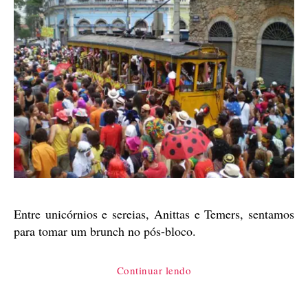
Entre unicórnios e sereias, Anittas e Temers, sentamos
para tomar um brunch no pós-bloco.
“Carnaval
Continuar lendo
é
coisa