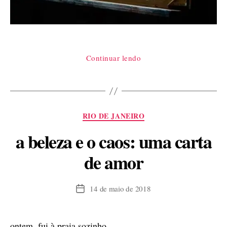
“A
Continuar lendo
violência
desigual”
Categorias
RIO DE JANEIRO
a beleza e o caos: uma carta
de amor
14 de maio de 2018
Data
de
publicação
ontem, fui à praia sozinho.