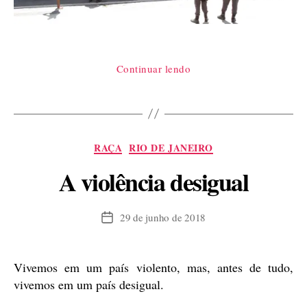
“Diálogo
Continuar lendo
em
uma
mesa
de
Categorias
RAÇA
RIO DE JANEIRO
bar
carioca”
A violência desigual
29 de junho de 2018
Data
de
publicação
Vivemos em um país violento, mas, antes de tudo,
vivemos em um país desigual.