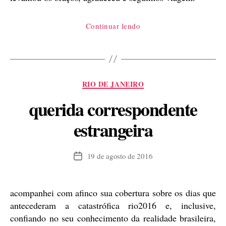
“diário
Continuar lendo
de
uma
olimpíada:
última
Categorias
RIO DE JANEIRO
semana”
querida correspondente
estrangeira
19 de agosto de 2016
Data
de
publicação
acompanhei com afinco sua cobertura sobre os dias que
antecederam a catastrófica rio2016 e, inclusive,
confiando no seu conhecimento da realidade brasileira,