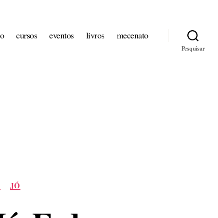
io
cursos
eventos
livros
mecenato
Pesquisar
A
JÓ