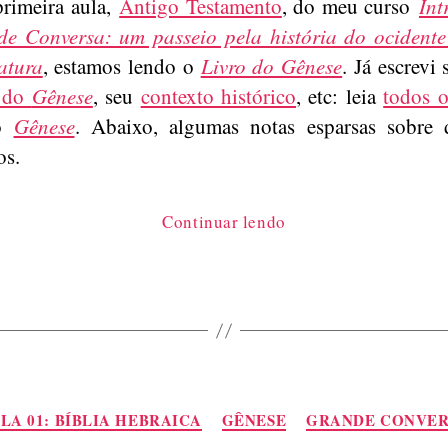
primeira aula,
Antigo Testamento
, do meu curso
Int
e Conversa: um passeio pela história do ocidente
ratura
, estamos lendo o
Livro do Gênese
. Já escrevi
s do
Gênese
, seu
contexto histórico
, etc: leia
todos o
 o
Gênese
. Abaixo, algumas notas esparsas sobre 
os.
“O
Continuar lendo
Livro
do
Gênese:
notas
de
leitura”
Categorias
LA 01: BÍBLIA HEBRAICA
GÊNESE
GRANDE CONVER