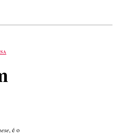
SA
m
ese
, é o