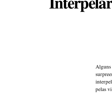
Interpelar
Algun
surpre
interpe
pelas v