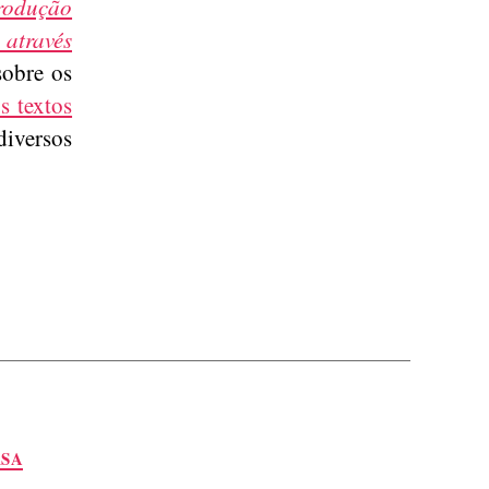
rodução
 através
 sobre os
s textos
diversos
SA