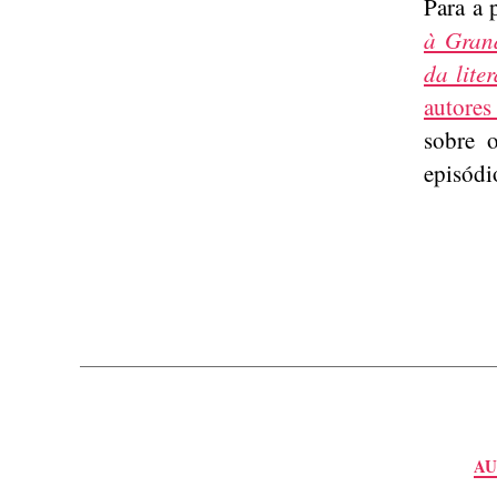
Para a 
à Grand
da lite
autore
sobre
episódi
AU