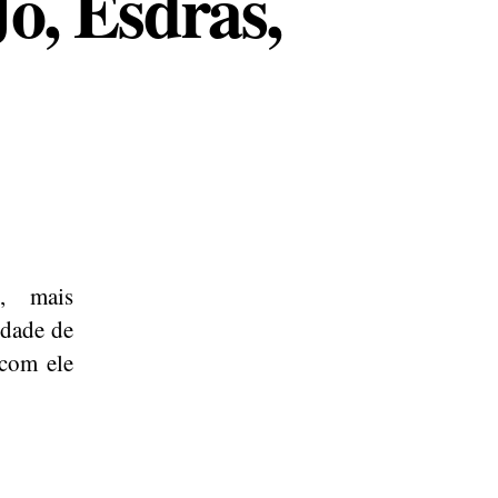
Jó, Esdras,
, mais
dade de
 com ele