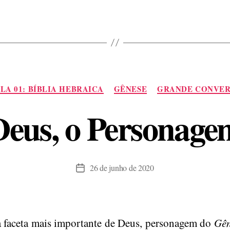
Deus:
Abraão,
Jó,
Esdras,
Jonas”
Categorias
LA 01: BÍBLIA HEBRAICA
GÊNESE
GRANDE CONVER
Deus, o Personage
26 de junho de 2020
Data
de
publicação
a faceta mais importante de Deus, personagem do
Gên