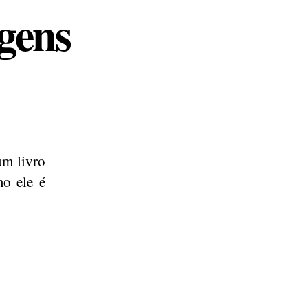
igens
um livro
mo ele é