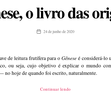
se, o livro das or
24 de junho de 2020
Data
de
publicação
ve de leitura frutífera para o
Gênese
é considerá-lo 
ico, ou seja, cujo objetivo é explicar o mundo co
— no hoje de quando foi escrito, naturalmente.
“Gênese,
Continuar lendo
o
livro
das