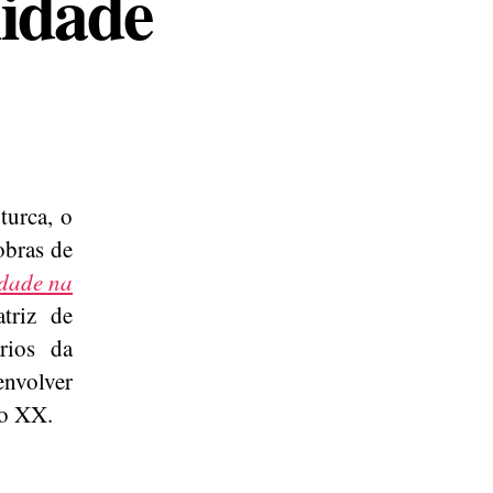
lidade
turca, o
obras de
idade na
triz de
ários da
envolver
lo XX.