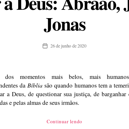
 a Deus: Abraão, 
Jonas
26 de junho de 2020
Data
de
publicação
s dos momentos mais belos, mais humanos
endentes da
Bíblia
são quando humanos tem a temeri
lar a Deus, de questionar sua justiça, de barganhar
idas e pelas almas de seus irmãos.
“Interpelar
Continuar lendo
a