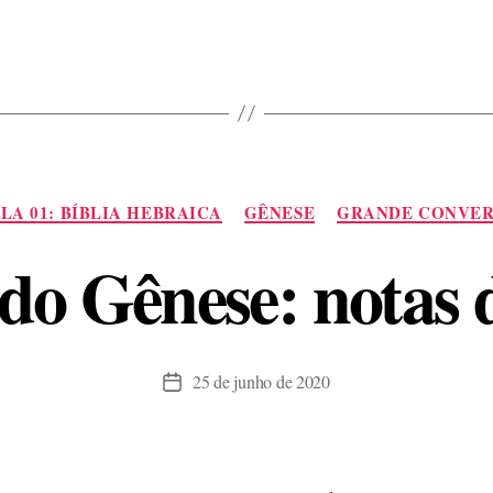
sobre
a
Bíblia
e
Homero:
como
Categorias
representar
LA 01: BÍBLIA HEBRAICA
GÊNESE
GRANDE CONVER
a
do Gênese: notas d
realidade”
25 de junho de 2020
Data
de
publicação