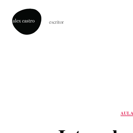
escritor
alex
castro
AULA