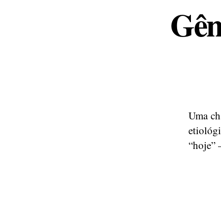
Gêne
Uma cha
etiológ
“hoje” 