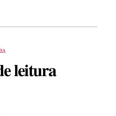
SA
e leitura