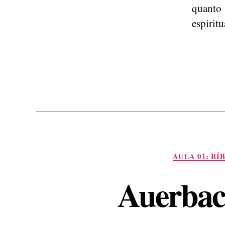
quant
espirit
AULA 01: BÍ
Auerbach