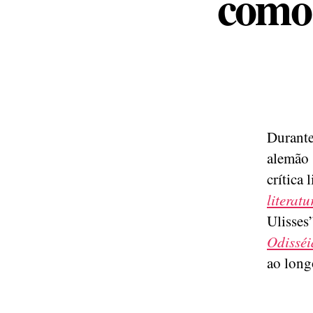
como 
Durante
alemão 
crítica 
literat
Ulisses
Odisséi
ao long