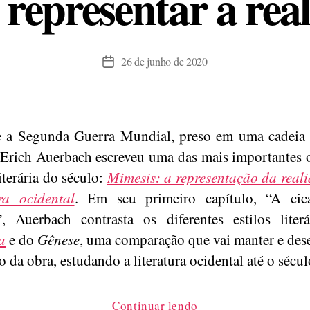
representar a rea
26 de junho de 2020
Data
de
publicação
 a Segunda Guerra Mundial, preso em uma cadeia 
Erich Auerbach escreveu uma das mais importantes 
literária do século:
Mimesis: a representação da real
ura ocidental
. Em seu primeiro capítulo, “A cica
”, Auerbach contrasta os diferentes estilos liter
a
e do
Gênese
, uma comparação que vai manter e des
o da obra, estudando a literatura ocidental até o sécu
“Auerbach
Continuar lendo