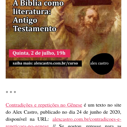
* * *
Contradições e repetições no Gênese
é um texto no site
do Alex Castro, publicado no dia 24 de junho de 2020,
disponível na URL:
alexcastro.com.br/contradicoes-e-
repeticoes-no-genese
// Se gostou, repasse para as