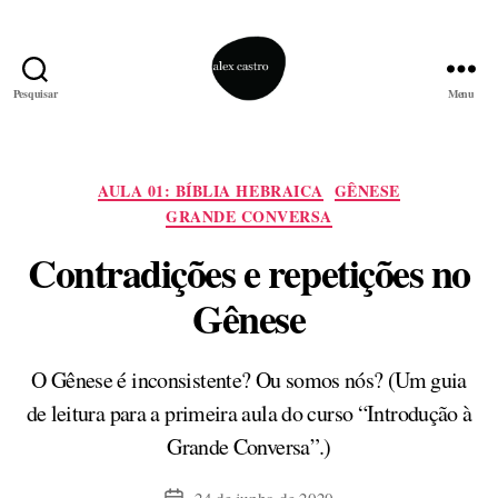
Pesquisar
Menu
alex
castro
Categorias
AULA 01: BÍBLIA HEBRAICA
GÊNESE
GRANDE CONVERSA
Contradições e repetições no
Gênese
O Gênese é inconsistente? Ou somos nós? (Um guia
de leitura para a primeira aula do curso “Introdução à
Grande Conversa”.)
24 de junho de 2020