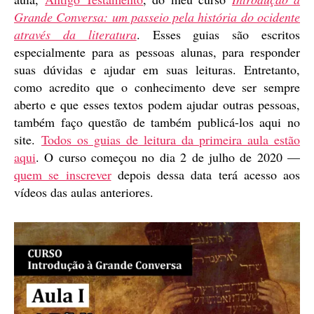
Grande Conversa: um passeio pela história do ocidente
através da literatura
. Esses guias são escritos
especialmente para as pessoas alunas, para responder
suas dúvidas e ajudar em suas leituras. Entretanto,
como acredito que o conhecimento deve ser sempre
aberto e que esses textos podem ajudar outras pessoas,
também faço questão de também publicá-los aqui no
site.
Todos os guias de leitura da primeira aula estão
aqui
. O curso começou no dia 2 de julho de 2020 —
quem se inscrever
depois dessa data terá acesso aos
vídeos das aulas anteriores.