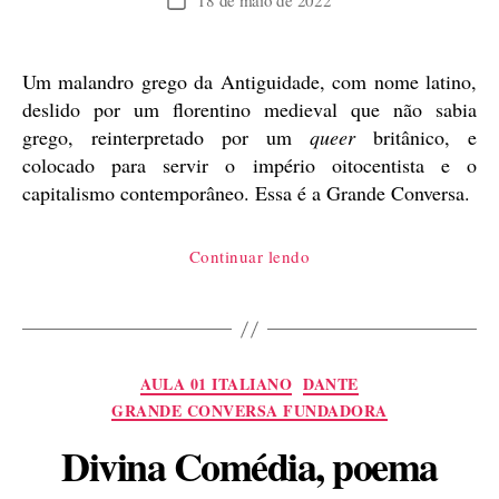
18 de maio de 2022
Data
de
publicação
Um malandro grego da Antiguidade, com nome latino,
deslido por um florentino medieval que não sabia
grego, reinterpretado por um
queer
britânico, e
colocado para servir o império oitocentista e o
capitalismo contemporâneo. Essa é a Grande Conversa.
“Ulisses,
Continuar lendo
Dante,
Tennyson,
e
a
Categorias
AULA 01 ITALIANO
DANTE
Grande
GRANDE CONVERSA FUNDADORA
Conversa”
Divina Comédia, poema