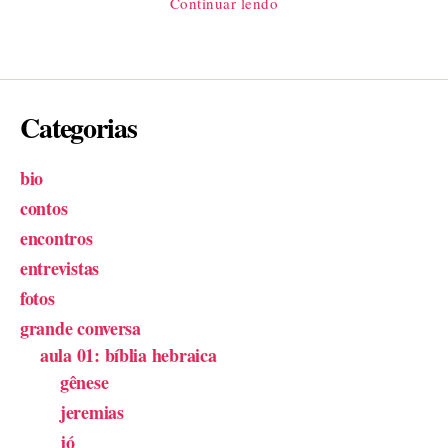
Continuar lendo
tradução
de
Dante
ler?”
Categorias
bio
contos
encontros
entrevistas
fotos
grande conversa
aula 01: bíblia hebraica
gênese
jeremias
jó