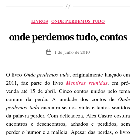
em
“Mentiras
Categorias
LIVROS
ONDE PERDEMOS TUDO
reunidas””
onde perdemos tudo, contos
1 de junho de 2010
Data
de
publicação
O livro
Onde perdemos tudo
, originalmente lançado em
2011, faz parte do livro
Mentiras reunidas
, em pré-
venda até 15 de abril.
Cinco contos unidos pelo tema
comum da perda.
A unidade dos contos de
Onde
perdemos tudo
encontra-se nos vinte e tantos sentidos
da palavra perder. Com delicadeza, Alex Castro costura
encontros e desencontros, achados e perdidos, sem
perder o humor e a malícia. Apesar das perdas, o livro