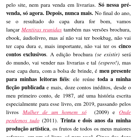
Só nessa pré-
pelo site, nem para venda em livrarias.
venda, só agora. Depois, nunca mais.
No final do ano,
se o resultado do capa dura for bom, vamos
lançar
Mentiras reunidas
também nas versões brochura,
ebook, áudiolivro, mas aí não vai ter bookbag, não vai
cinco
ter capa dura e, mais importante, não vai ter os
contos exclusivos
.
A edição brochura
(se existir)
será
do mundo, vai vender nas livrarias e tal
(espero!)
, mas
meu presente
esse capa dura, com a bolsa de brinde, é
para minhas leitoras fiéis
toda a minha
: ele reúne
ficção publicada
e mais, doze contos inéditos, desde o
meu primeiro conto, de 1987, até uma história escrita
especialmente para esse livro, em 2019, passando pelos
livros
Mulher de um homem só
(2009) e
Onde
Trinta e dois anos da minha
perdemos tudo
(2011).
produção artística
, os frutos de todos os meus maiores
esforços, em um só livro, só para você. Cinco dos doze