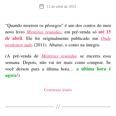
12 de abril de 2021
Data
de
publicação
“Quando morrem os pêssegos” é um dos contos do meu
até 15
novo livro
Mentiras reunidas
, em pré-venda só
de abril
. Ele foi originalmente publicado em
Onde
perdemos tudo
(2011). Abaixo, o conto na íntegra.
(A pré-venda de
Mentiras reunidas
se encerra essa
semana. Depois, não vai ter mais como comprar. Se
a última hora é
você deixou para a última hora…
agora
!)
“Quando
Continuar lendo
morrem
os
pêssegos,
conto”