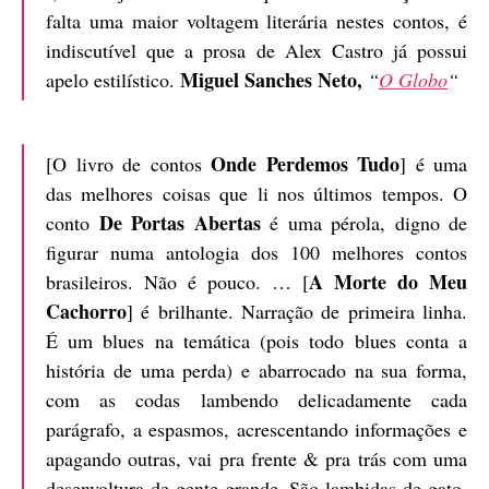
falta uma maior voltagem literária nestes contos, é
indiscutível que a prosa de Alex Castro já possui
Miguel Sanches Neto,
apelo estilístico.
“
O Globo
“
Onde Perdemos Tudo
[O livro de contos
] é uma
das melhores coisas que li nos últimos tempos. O
De Portas Abertas
conto
é uma pérola, digno de
figurar numa antologia dos 100 melhores contos
A Morte do Meu
brasileiros. Não é pouco. … [
Cachorro
] é brilhante. Narração de primeira linha.
É um blues na temática (pois todo blues conta a
história de uma perda) e abarrocado na sua forma,
com as codas lambendo delicadamente cada
parágrafo, a espasmos, acrescentando informações e
apagando outras, vai pra frente & pra trás com uma
desenvoltura de gente grande. São lambidas de gato,