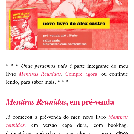
* * *
Onde perdemos tudo
é parte integrante do meu
livro
Mentiras Reunidas
.
Compre agora
, ou continue
lendo, para saber mais. * * *
, em pré-venda
Mentiras Reunidas
Já começou a pré-venda do meu novo livro
Mentiras
reunidas
, em versão capa dura, com bookbag,
cinco
dedicatórias apócrifas e marcadores, e mais