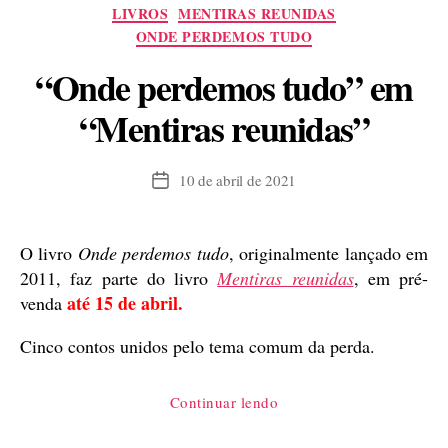
Categorias
LIVROS
MENTIRAS REUNIDAS
ONDE PERDEMOS TUDO
“Onde perdemos tudo” em
“Mentiras reunidas”
10 de abril de 2021
Data
de
publicação
O livro
Onde perdemos tudo
, originalmente lançado em
2011, faz parte do livro
Mentiras reunidas
, em pré-
até 15 de abril.
venda
Cinco contos unidos pelo tema comum da perda.
““Onde
Continuar lendo
perdemos
tudo”