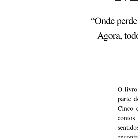
“Onde perdem
Agora, todo
O livr
parte 
Cinco 
conto
sentido
encontr