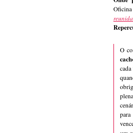
Oficina
reunida
Reperc
O co
cach
cada 
quan
obri
plen
cená
para
venc
um s