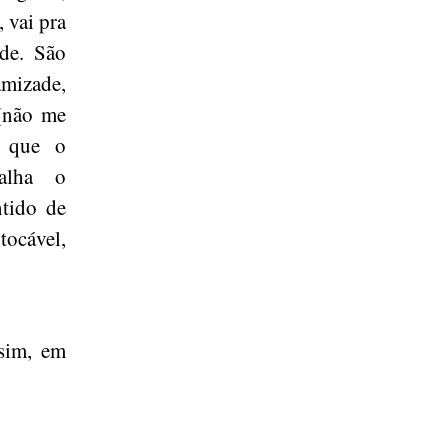
 vai pra
de. São
mizade,
 (não me
m que o
çalha o
tido de
tocável,
ssim, em