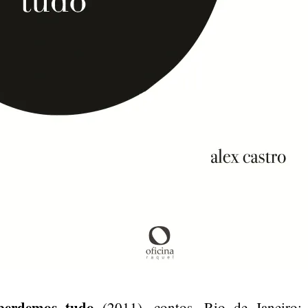
perdemos tudo
(2011), contos. Rio de Janeiro: 