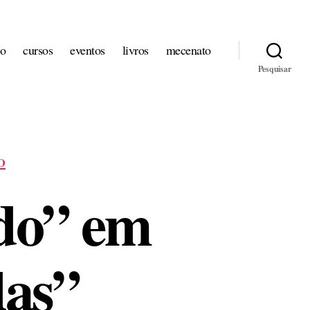
io
cursos
eventos
livros
mecenato
Pesquisar
O
do” em
das”