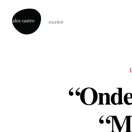
escritor
alex
castro
“Onde
“Me