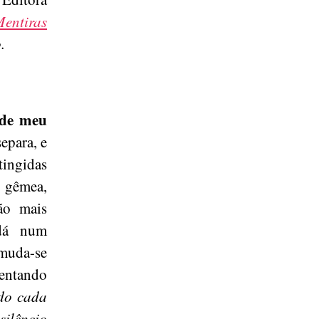
entiras
.
 de meu
epara, e
tingidas
 gêmea,
ão mais
 dá num
 muda-se
tentando
do cada
silêncio