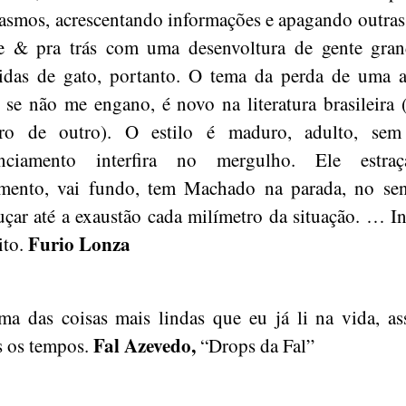
asmos, acrescentando informações e apagando outras,
te & pra trás com uma desenvoltura de gente gran
idas de gato, portanto. O tema da perda de uma a
, se não me engano, é novo na literatura brasileira
ro de outro). O estilo é maduro, adulto, se
anciamento interfira no mergulho. Ele estra
imento, vai fundo, tem Machado na parada, no sen
çar até a exaustão cada milímetro da situação. … In
Furio Lonza
ito.
a das coisas mais lindas que eu já li na vida, a
Fal Azevedo,
s os tempos.
“Drops da Fal”