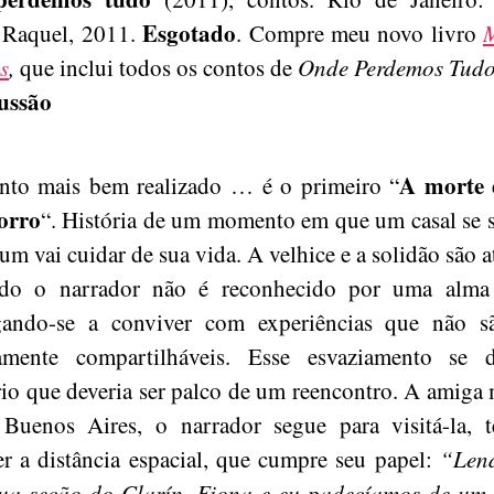
Esgotado
 Raquel, 2011.
. Compre meu novo livro
M
s
,
que inclui todos os contos de
Onde Perdemos Tudo
ussão
A morte
nto mais bem realizado … é o primeiro “
orro
“. História de um momento em que um casal se s
um vai cuidar de sua vida. A velhice e a solidão são a
do o narrador não é reconhecido por uma alma
gando-se a conviver com experiências que não s
amente compartilháveis. Esse esvaziamento se
rio que deveria ser palco de um reencontro. A amiga
 Buenos Aires, o narrador segue para visitá-la, 
er a distância espacial, que cumpre seu papel:
“Len
ua seção do Clarín, Fiona e eu padecíamos de um 