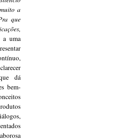
 muito a
 Pra que
cações,
io a uma
resentar
ontínuo,
clarecer
que dá
ões bem-
nceitos
rodutos
iálogos,
ventados
aborosa