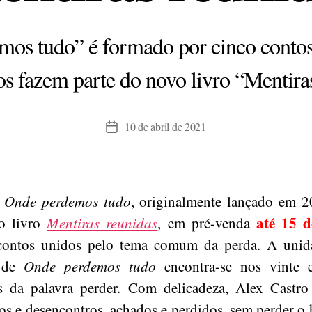
os tudo” é formado por cinco contos
s fazem parte do novo livro “Mentira
10 de abril de 2021
Data
de
publicação
o
Onde perdemos tudo
, originalmente lançado em 2
até 15 d
do livro
Mentiras reunidas
, em pré-venda
contos unidos pelo tema comum da perda.
A unid
s de
Onde perdemos tudo
encontra-se nos vinte e
s da palavra perder. Com delicadeza, Alex Castro
os e desencontros, achados e perdidos, sem perder o