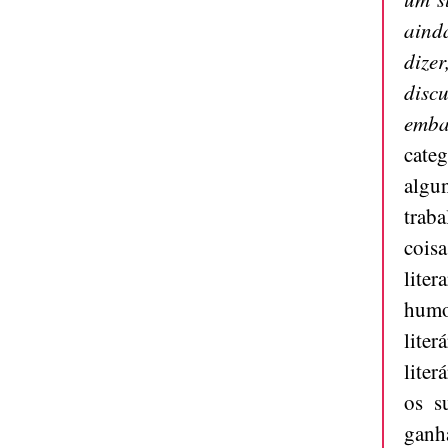
aind
dize
disc
emba
cate
algun
traba
coi
lite
humo
lite
liter
os s
ganh