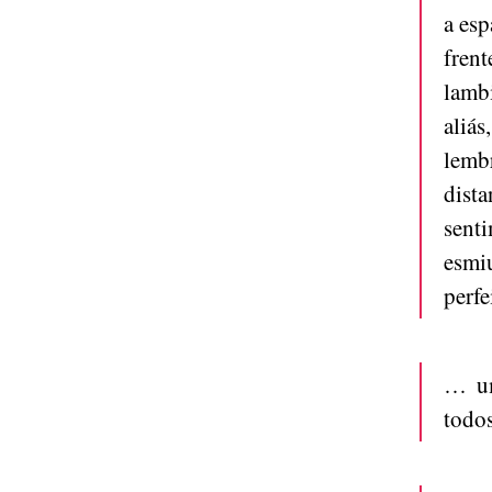
a esp
fren
lamb
aliás
lemb
dist
sent
esmiu
perfe
… um
todo