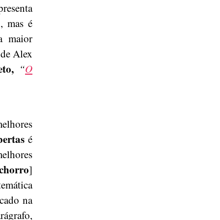
presenta
-, mas é
a maior
a de Alex
eto,
“
O
melhores
bertas
é
melhores
chorro
]
temática
ocado na
rágrafo,