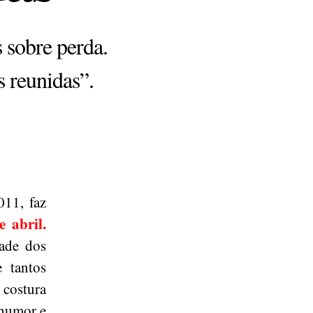
 sobre perda.
s reunidas”.
011, faz
e abril.
ade dos
 tantos
 costura
 humor e