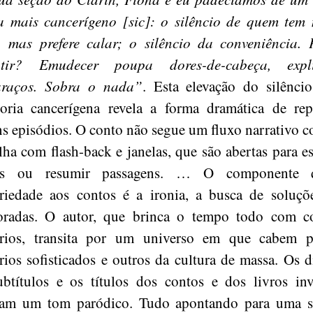
a mais cancerígeno [sic]: o silêncio de quem tem
r, mas prefere calar; o silêncio da conveniência.
utir? Emudecer poupa dores-de-cabeça, expli
raços. Sobra o nada”
. Esta elevação do silênc
goria cancerígena revela a forma dramática de rep
s episódios. O conto não segue um fluxo narrativo c
lha com flash-back e janelas, que são abertas para es
sas ou resumir passagens. … O componente 
rariedade aos contos é a ironia, a busca de soluç
radas. O autor, que brinca o tempo todo com co
rários, transita por um universo em que cabem p
ários sofisticados e outros da cultura de massa. Os d
ubtítulos e os títulos dos contos e dos livros in
am um tom paródico. Tudo apontando para uma s