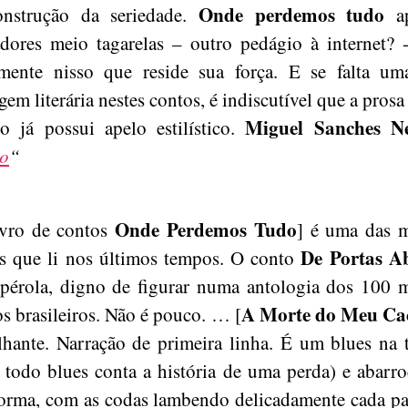
Onde perdemos tudo
onstrução da seriedade.
a
adores meio tagarelas – outro pedágio à internet? 
amente nisso que reside sua força. E se falta um
gem literária nestes contos, é indiscutível que a pros
Miguel Sanches N
ro já possui apelo estilístico.
o
“
Onde Perdemos Tudo
ivro de contos
] é uma das 
De Portas A
as que li nos últimos tempos. O conto
pérola, digno de figurar numa antologia dos 100 
A Morte do Meu Ca
s brasileiros. Não é pouco. … [
ilhante. Narração de primeira linha. É um blues na 
s todo blues conta a história de uma perda) e abarr
forma, com as codas lambendo delicadamente cada pa