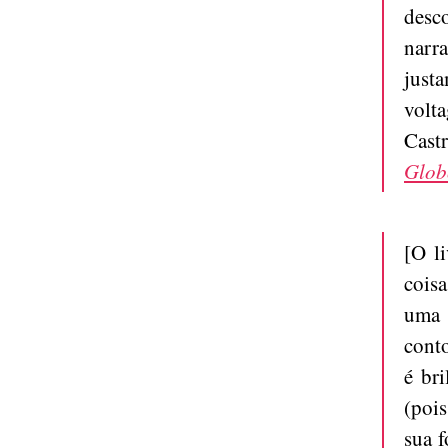
desc
narr
just
volta
Cast
Glob
[O l
cois
uma 
conto
é br
(poi
sua 