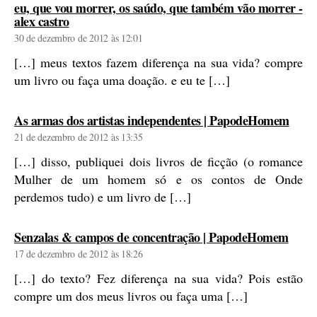
eu, que vou morrer, os saúdo, que também vão morrer -
diz:
alex castro
30 de dezembro de 2012 às 12:01
[…] meus textos fazem diferença na sua vida? compre
um livro ou faça uma doação. e eu te […]
diz:
As armas dos artistas independentes | PapodeHomem
21 de dezembro de 2012 às 13:35
[…] disso, publiquei dois livros de ficção (o romance
Mulher de um homem só e os contos de Onde
perdemos tudo) e um livro de […]
diz:
Senzalas & campos de concentração | PapodeHomem
17 de dezembro de 2012 às 18:26
[…] do texto? Fez diferença na sua vida? Pois estão
compre um dos meus livros ou faça uma […]