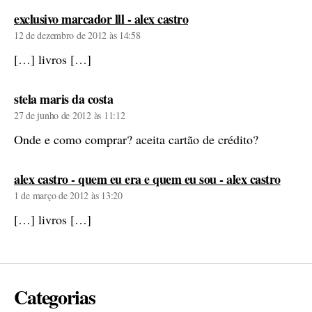
diz:
exclusivo marcador lll - alex castro
12 de dezembro de 2012 às 14:58
[…] livros […]
diz:
stela maris da costa
27 de junho de 2012 às 11:12
Onde e como comprar? aceita cartão de crédito?
diz:
alex castro - quem eu era e quem eu sou - alex castro
1 de março de 2012 às 13:20
[…] livros […]
Categorias