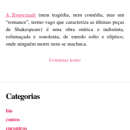
publicação
A Tempestade
(nem tragédia, nem comédia, mas um
“romance”, termo vago que caracteriza as últimas peças
de Shakespeare) é uma obra onírica e indistinta,
esfumaçada e sonolenta, de enredo solto e elíptico,
onde ninguém morre nem se machuca.
“A
Continuar lendo
tempestade,
de
Shakespeare”
Categorias
bio
contos
encontros