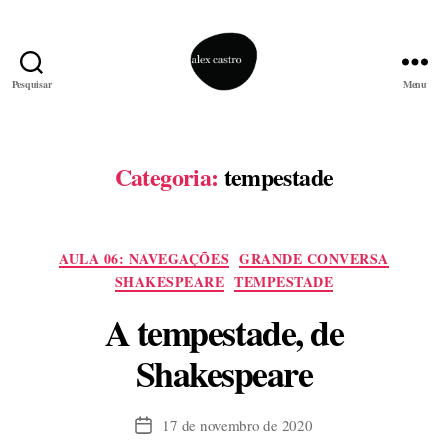
Pesquisar
Menu
alex
castro
Categoria:
tempestade
Categorias
AULA 06: NAVEGAÇÕES
GRANDE CONVERSA
SHAKESPEARE
TEMPESTADE
A tempestade, de
Shakespeare
17 de novembro de 2020
Data
de