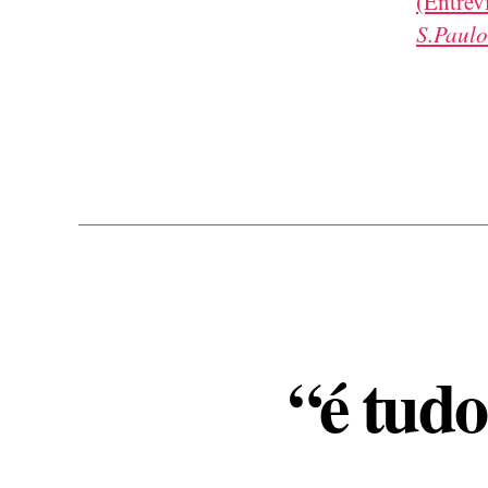
(Entrev
S.Paulo
“é tudo