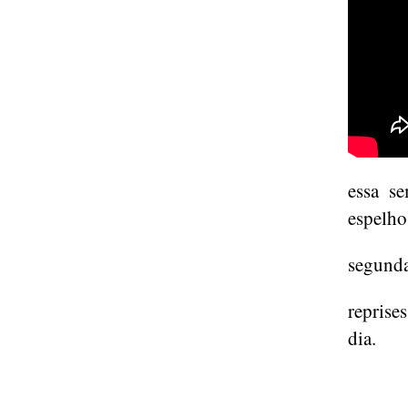
essa se
espelho
segunda
reprise
dia.