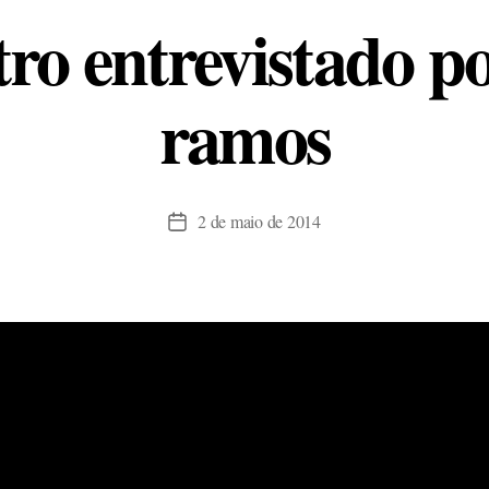
tro entrevistado p
ramos
2 de maio de 2014
Data
de
publicação