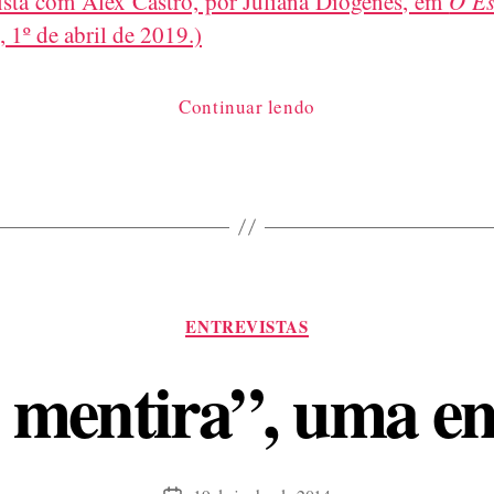
ista com Alex Castro, por Juliana Diógenes, em
O Es
, 1º de abril de 2019.)
“‘Desapegamos
Continuar lendo
do
ego
quando
estamos
de
fato
Categorias
prestando
ENTREVISTAS
atenção
 mentira”, uma en
no
outro’,
diz