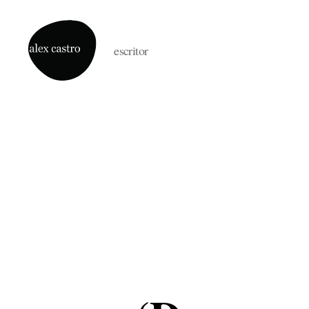
escritor
alex
castro