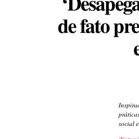
‘Desapeg
de fato pr
Inspir
prátic
social 