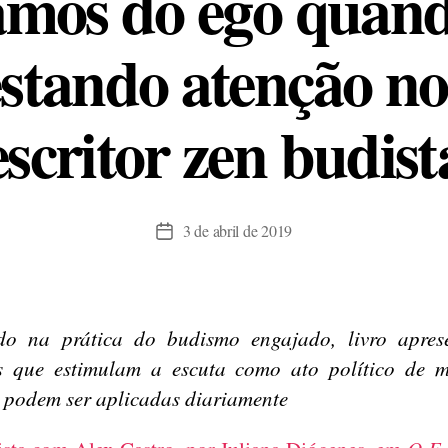
amos do ego quand
estando atenção no 
escritor zen budist
3 de abril de 2019
Data
de
publicação
ado na prática do budismo engajado, livro apres
as que estimulam a escuta como ato político de 
e podem ser aplicadas diariamente