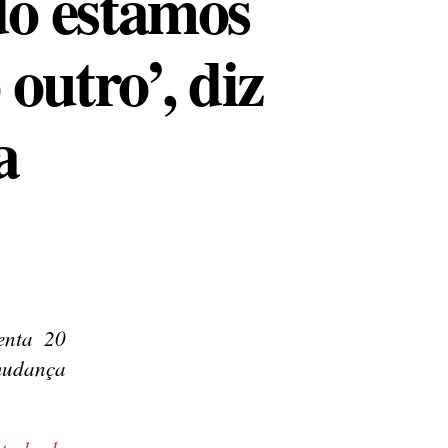
o estamos
outro’, diz
a
enta 20
mudança