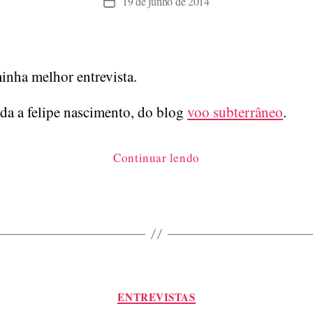
19 de junho de 2014
escritor
Data
de
zen
publicação
budista”
minha melhor entrevista.
da a felipe nascimento, do blog
voo subterrâneo
.
““é
Continuar lendo
tudo
mentira”,
uma
entrevista”
Categorias
ENTREVISTAS