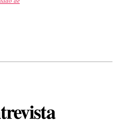
tado de
trevista