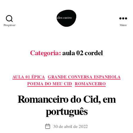
Pesquisar
Menu
alex
castro
Categoria:
aula 02 cordel
Categorias
AULA 01 ÉPICA
GRANDE CONVERSA ESPANHOLA
POEMA DO MEU CID
ROMANCEIRO
Romanceiro do Cid, em
português
30 de abril de 2022
Data
de