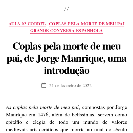
Yanno
e
o
Categorias
AULA 02 CORDEL
COPLAS PELA MORTE DE MEU PAI
Conde
GRANDE CONVERSA ESPANHOLA
Alarcos,
Coplas pela morte de meu
dois
cordéis
pai, de Jorge Manrique, uma
ibéricos”
introdução
21 de fevereiro de 2022
Data
de
publicação
As coplas pela morte de meu pai
, compostas por Jorge
Manrique em 1476, além de belíssimas, servem como
epitáfio e elegia de todo um mundo de valores
medievais aristocráticos que morria no final do século