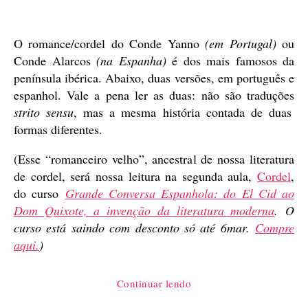
de
publicação
O romance/cordel do Conde Yanno
(em Portugal)
ou
Conde Alarcos
(na Espanha)
é dos mais famosos da
península ibérica. Abaixo, duas versões, em português e
espanhol. Vale a pena ler as duas: não são traduções
strito sensu
, mas a mesma história contada de duas
formas diferentes.
(Esse “romanceiro velho”, ancestral de nossa literatura
de cordel, será nossa leitura na segunda aula,
Cordel
,
do curso
Grande Conversa Espanhola: do El Cid ao
Dom Quixote, a invenção da literatura moderna
.
O
curso está saindo com desconto só até 6mar.
Compre
aqui.
)
“O
Continuar lendo
conde