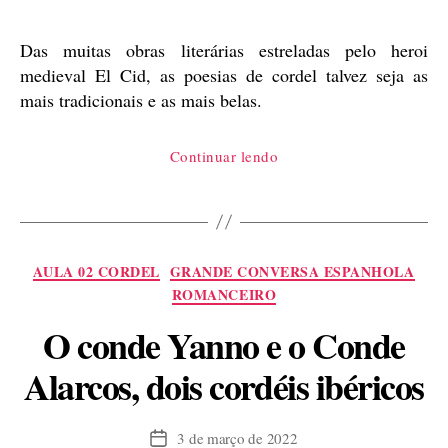
publicação
Das muitas obras literárias estreladas pelo heroi
medieval El Cid, as poesias de cordel talvez seja as
mais tradicionais e as mais belas.
“Romanceiro
Continuar lendo
do
Cid,
em
português”
Categorias
AULA 02 CORDEL
GRANDE CONVERSA ESPANHOLA
ROMANCEIRO
O conde Yanno e o Conde
Alarcos, dois cordéis ibéricos
3 de março de 2022
Data