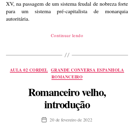
XV, na passagem de um sistema feudal de nobreza forte
para um sistema pré-capitalista de monarquia
autoritária.
“Coplas
Continuar lendo
pela
morte
de
meu
Categorias
AULA 02 CORDEL
GRANDE CONVERSA ESPANHOLA
pai,
ROMANCEIRO
de
Romanceiro velho,
Jorge
Manrique,
introdução
uma
introdução”
20 de fevereiro de 2022
Data
de
publicação