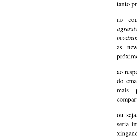
tanto p
ao con
agress
mostra
as new
próximo
ao resp
do emai
mais 
compart
ou seja
seria i
xingand