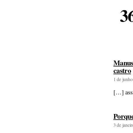
3
Manusc
castro
1 de junho
[…] ass
Porque
3 de janei