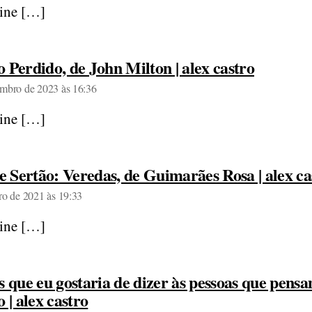
ine […]
diz:
o Perdido, de John Milton | alex castro
embro de 2023 às 16:36
ine […]
 Sertão: Veredas, de Guimarães Rosa | alex ca
ro de 2021 às 19:33
ine […]
as que eu gostaria de dizer às pessoas que pens
diz:
o | alex castro