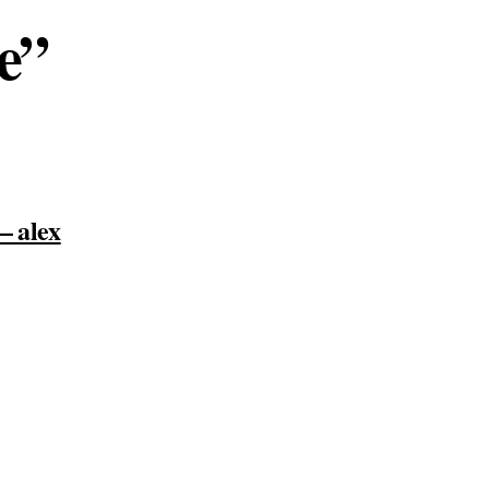
e”
– alex