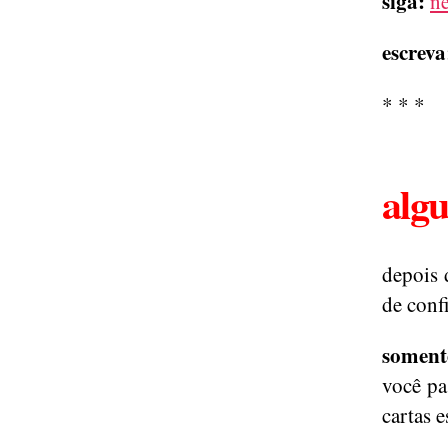
siga:
ne
escreva
* * *
algu
depois 
de conf
soment
você pa
cartas 