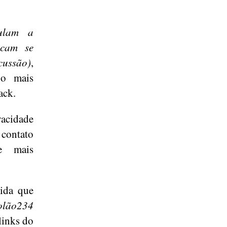
mulam a
icam se
ussão)
,
po mais
ack.
vacidade
 contato
e mais
tida que
olão234
links do