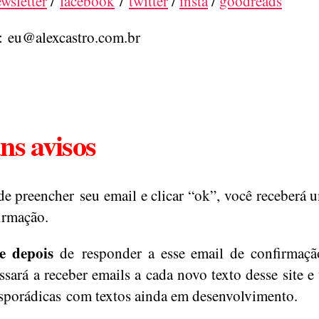
wsletter
/
facebook
/
twitter
/
insta
/
goodreads
:
eu@alexcastro.com.br
ns avisos
de preencher seu email e clicar “ok”, você receberá 
irmação.
e depois
de responder a esse email de confirmaçã
ssará a receber emails a cada novo texto desse site 
esporádicas com textos ainda em desenvolvimento.