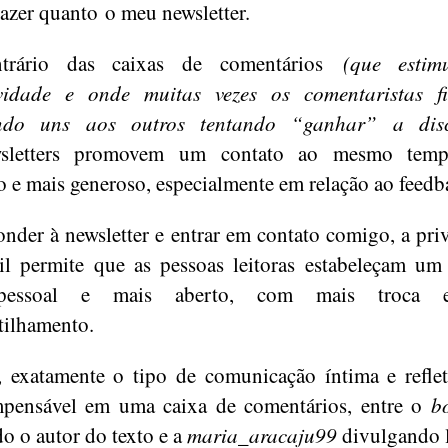
razer quanto o meu newsletter.
trário das caixas de comentários
(que esti
ividade e onde muitas vezes os comentaristas f
ndo uns aos outros tentando “ganhar” a disc
sletters promovem um contato ao mesmo tem
 e mais generoso, especialmente em relação ao feedb
onder à newsletter e entrar em contato comigo, a pri
l permite que as pessoas leitoras estabeleçam um
pessoal e mais aberto, com mais troca 
ilhamento.
, exatamente o tipo de comunicação íntima e refle
mpensável em uma caixa de comentários, entre o
b
o o autor do texto e a
maria_aracaju99
divulgando 