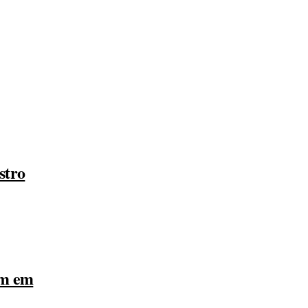
diz:
stro
am em