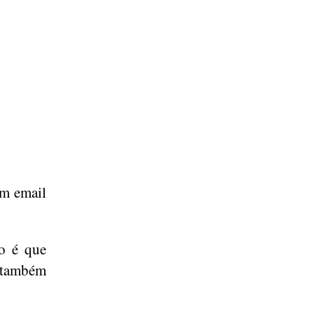
um email
o é que
e também