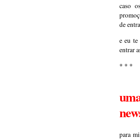
caso o
promoçõ
de entra
e eu te
entrar 
* * *
uma
news
para mi