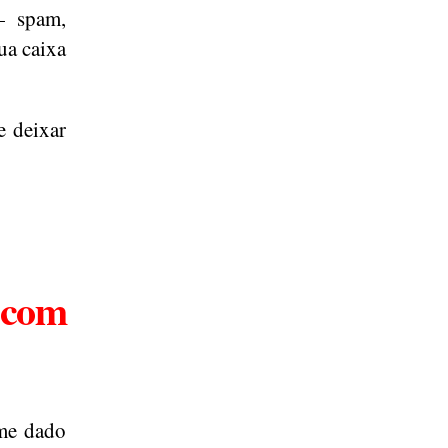
— spam,
ua caixa
e deixar
 com
 me dado