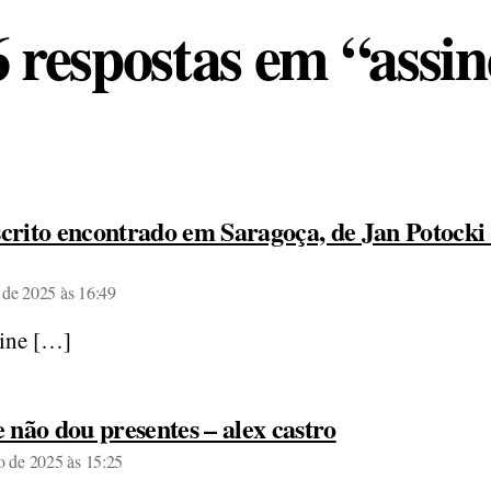
6 respostas em “assin
rito encontrado em Saragoça, de Jan Potocki 
diz:
 de 2025 às 16:49
ine […]
diz:
 não dou presentes – alex castro
ro de 2025 às 15:25