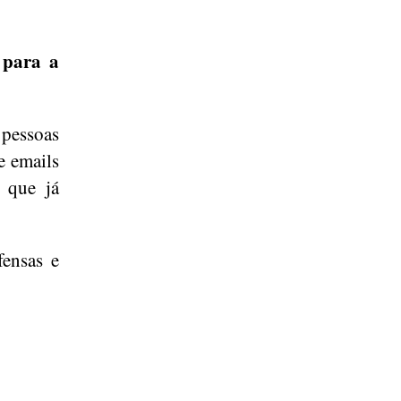
 para a
 pessoas
e emails
s que já
ensas e