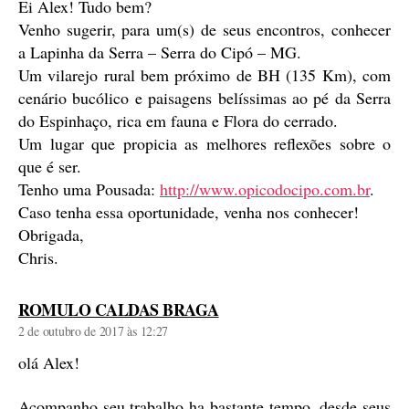
Ei Alex! Tudo bem?
Venho sugerir, para um(s) de seus encontros, conhecer
a Lapinha da Serra – Serra do Cipó – MG.
Um vilarejo rural bem próximo de BH (135 Km), com
cenário bucólico e paisagens belíssimas ao pé da Serra
do Espinhaço, rica em fauna e Flora do cerrado.
Um lugar que propicia as melhores reflexões sobre o
que é ser.
Tenho uma Pousada:
http://www.opicodocipo.com.br
.
Caso tenha essa oportunidade, venha nos conhecer!
Obrigada,
Chris.
diz:
ROMULO CALDAS BRAGA
2 de outubro de 2017 às 12:27
olá Alex!
Acompanho seu trabalho ha bastante tempo, desde seus