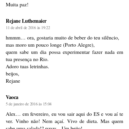
Muita paz!
diz:
Rejane Luthemaier
11 de abril de 2016 às 19:22
hmmm… ora, gostaria muito de beber do teu silêncio,
mas moro um pouco longe (Porto Alegre),
quem sabe um dia possa experimentar fazer nada em
tua presença no Rio.
Adoro tuas letrinhas.
beijos,
Rejane
diz:
Vaoca
5 de janeiro de 2016 às 15:04
Alex… em fevereiro, eu vou sair aqui do ES e vou aí te
ver. Vinho não! Nem açaí. Vivo de dieta. Mas quem
sabe uma salada!? rsrsrs…Um beijo!