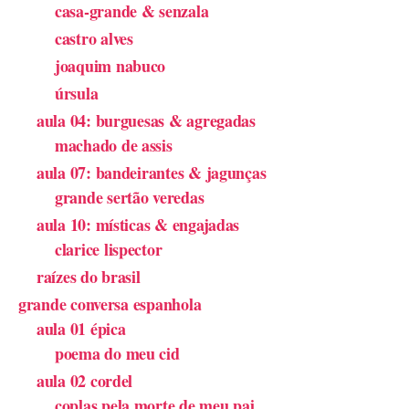
casa-grande & senzala
castro alves
joaquim nabuco
úrsula
aula 04: burguesas & agregadas
machado de assis
aula 07: bandeirantes & jagunças
grande sertão veredas
aula 10: místicas & engajadas
clarice lispector
raízes do brasil
grande conversa espanhola
aula 01 épica
poema do meu cid
aula 02 cordel
coplas pela morte de meu pai