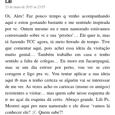
diz:
Lili
23 de maio de 2015 às 23:55
Oi, Alex! Faz pouco tempo q venho acompanhando
aqui e estou gostando bastante e me sentindo inspirada
por vc. Ontem mesmo eu e meu namorado estávamos
conversando sobre vc e sua ‘prisões’… Ele quer ir, mas
tá fazendo TCC agora, tá meio ferrado de tempo. Tive
que comentar aqui, pois achei essa ideia da visitação
muito genial… Também trabalho em casa e tenho
sentido a falta de colegas… Eu moro em Jacarepaguá,
mas se um dia estiver por perto, vou ver se crio
coragem e ligo pra vc. Vou tentar aplicar a sua ideia
aqui tb mas n tenho certeza se alguém vai se interessar
de me ver. As vezes acho os cariocas (msmo os amigos)
resistentes a visitar… mas quem sabe nesse esquema de
ir no açaí da esquina dá certo. Abraço grande. Lili Ps.
Mostrei aqui pro meu namorado e ele disse ‘vamos lá
conhecer ele? :)’. Quem sabe?!