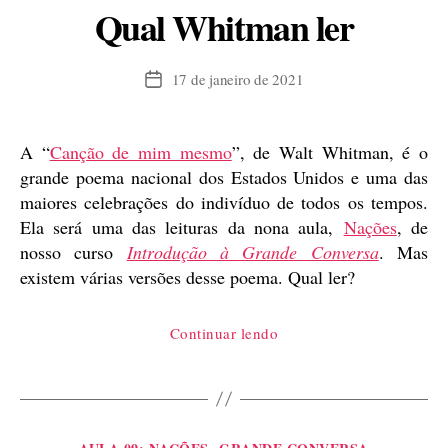
Qual Whitman ler
17 de janeiro de 2021
Data
de
publicação
A “
Canção de mim mesmo
”, de Walt Whitman, é o
grande poema nacional dos Estados Unidos e uma das
maiores celebrações do indivíduo de todos os tempos.
Ela será uma das leituras da nona aula,
Nações
, de
nosso curso
Introdução à Grande Conversa
. Mas
existem várias versões desse poema. Qual ler?
“Qual
Continuar lendo
Whitman
ler”
Categorias