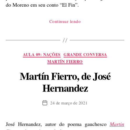
do Moreno em seu conto “El Fin”.
“O
Continuar lendo
herói
negro
do
Martín
Categorias
AULA 09: NAÇÕES
GRANDE CONVERSA
Fierro”
MARTÍN FIERRO
Martín Fierro, de José
Hernandez
24 de março de 2021
Data
de
publicação
José Hernandez, autor do poema gauchesco
Martin