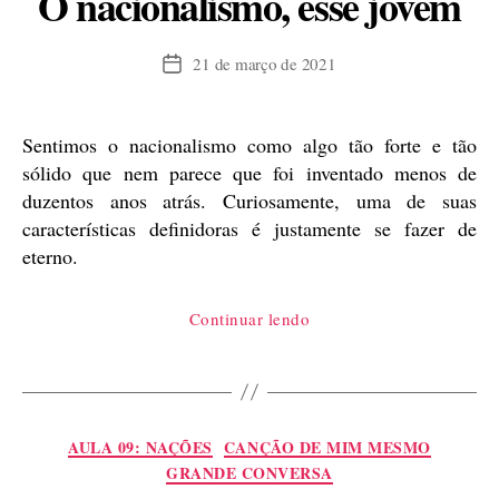
O nacionalismo, esse jovem
21 de março de 2021
Data
de
publicação
Sentimos o nacionalismo como algo tão forte e tão
sólido que nem parece que foi inventado menos de
duzentos anos atrás. Curiosamente, uma de suas
características definidoras é justamente se fazer de
eterno.
“O
Continuar lendo
nacionalismo,
esse
jovem”
Categorias
AULA 09: NAÇÕES
CANÇÃO DE MIM MESMO
GRANDE CONVERSA