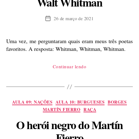
Walt Whitman
26 de março de 2021
Data
de
publicação
Uma vez, me perguntaram quais eram meus três poetas
favoritos. A resposta: Whitman, Whitman, Whitman.
“Canção
Continuar lendo
de
mim
mesmo,
de
Categorias
AULA 09: NAÇÕES
AULA 10: BURGUESES
BORGES
Walt
MARTÍN FIERRO
RAÇA
Whitman”
O herói negro do Martín
Fierro