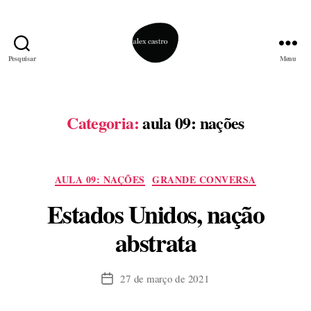
Pesquisar
Menu
alex
castro
Categoria:
aula 09: nações
Categorias
AULA 09: NAÇÕES
GRANDE CONVERSA
Estados Unidos, nação
abstrata
27 de março de 2021
Data
de
publicação