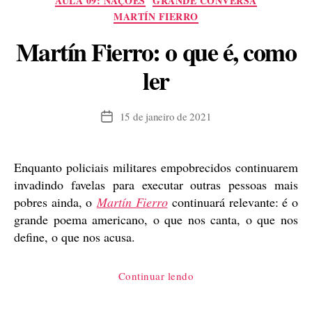
AULA 09: NAÇÕES
GRANDE CONVERSA
MARTÍN FIERRO
Martín Fierro: o que é, como
ler
15 de janeiro de 2021
Data
de
publicação
Enquanto policiais militares empobrecidos continuarem
invadindo favelas para executar outras pessoas mais
pobres ainda, o
Martín Fierro
continuará relevante: é o
grande poema americano, o que nos canta, o que nos
define, o que nos acusa.
“Martín
Continuar lendo
Fierro:
o