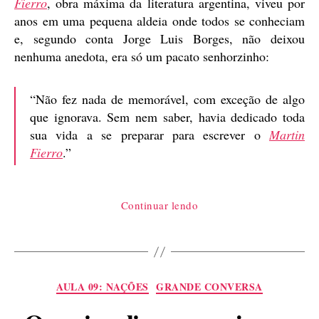
Fierro
, obra máxima da literatura argentina, viveu por
anos em uma pequena aldeia onde todos se conheciam
e, segundo conta Jorge Luis Borges, não deixou
nenhuma anedota, era só um pacato senhorzinho:
“Não fez nada de memorável, com exceção de algo
que ignorava. Sem nem saber, havia dedicado toda
sua vida a se preparar para escrever o
Martin
Fierro
.”
“Martín
Continuar lendo
Fierro,
de
José
Hernandez”
Categorias
AULA 09: NAÇÕES
GRANDE CONVERSA