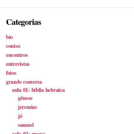
que
é,
Categorias
como
ler”
bio
contos
encontros
entrevistas
fotos
grande conversa
aula 01: bíblia hebraica
gênese
jeremias
jó
samuel
aula 02: gregos