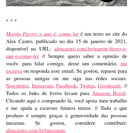
* * *
Martín Fierro
: o que é, como ler
é um texto no site do
Alex Castro, publicado no dia 15 de janeiro de 2021,
disponível na URL:
alexcastro.com.br/martin-fierro-o-
que-e-como-ler
// Sempre quero saber a opinião de
vocês: para falar comigo, deixe um comentário,
me
escreva
ou responda esse email. Se gostou, repasse para
as pessoas amigas ou me siga nas redes sociais:
Newsletter
,
Instagram
,
Facebook
,
Twitter
,
Goodreads
. //
Todos os links de livros levam para
Amazon Brasil
.
Clicando aqui e comprando lá, você apoia meu trabalho
e me ajuda a escrever futuros textos. // Tudo o que
produzo é sempre graças à generosidade das pessoas
mecenas. Se gostou, considere contribuir:
alexcastro.com.br/mecenato