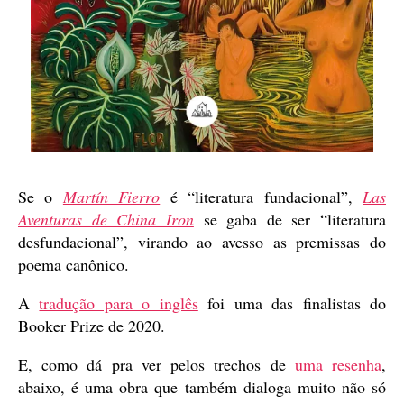
Se o
Martín Fierro
é “literatura fundacional”,
Las
Aventuras de China Iron
se gaba de ser “literatura
desfundacional”, virando ao avesso as premissas do
poema canônico.
A
tradução para o inglês
foi uma das finalistas do
Booker Prize de 2020.
E, como dá pra ver pelos trechos de
uma resenha
,
abaixo, é uma obra que também dialoga muito não só