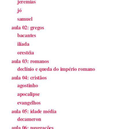
jeremias
jó
samuel
aula 02: gregos
bacantes
ilíada
orestéia
aula 03: romanos
declínio e queda do império romano
aula 04: cristãos
agostinho
apocalipse
evangelhos
aula 05: idade média
decameron
aula 06: navegações