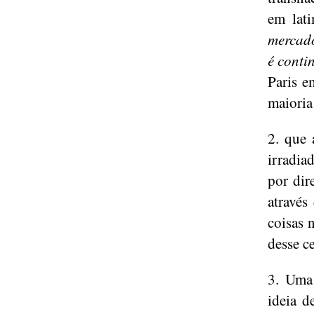
em lat
mercado
é conti
Paris e
maioria
2. que 
irradia
por dir
através
coisas 
desse c
3. Uma 
ideia d