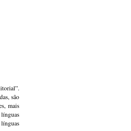
torial”.
das, são
s, mais
 línguas
línguas