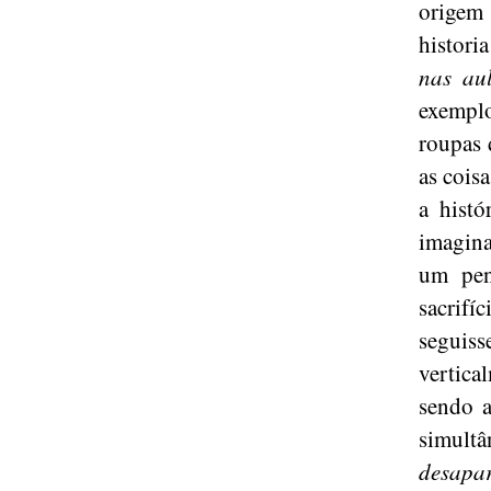
origem 
histori
nas au
exemplo
roupas 
as cois
a histó
imagina
um pen
sacrifí
seguis
vertic
sendo a
simultâ
desapar