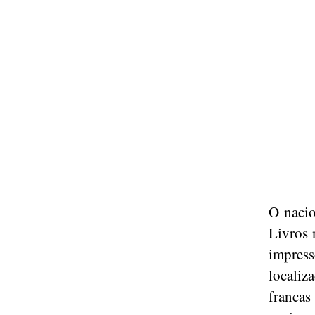
O nacio
Livros 
impres
localiz
franca