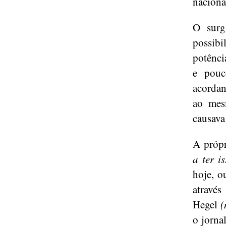
nacionai
O surg
possibi
potênci
e pouc
acordan
ao mes
causava 
A própr
a ter is
hoje, o
através
Hegel
(
o jorna