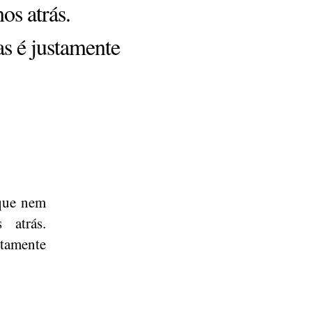
os atrás.
as é justamente
 que nem
 atrás.
stamente