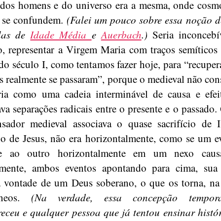
dos homens e do universo era a mesma, onde cosm
a se confundem.
(Falei um pouco sobre essa noção 
las de
Idade Média
e
Auerbach
.)
Seria inconcebí
, representar a Virgem Maria com traços semítico
do século I, como tentamos fazer hoje, para “recupe
as realmente se passaram”, porque o medieval não con
ria como uma cadeia interminável de causa e efe
va separações radicais entre o presente e o passado
sador medieval associava o quase sacrifício de I
cio de Jesus, não era horizontalmente, como se um e
se ao outro horizontalmente em um nexo caus
almente, ambos eventos apontando para cima, sua 
 vontade de um Deus soberano, o que os torna, na 
neos.
(Na verdade, essa concepção tempor
eceu e qualquer pessoa que já tentou ensinar histó