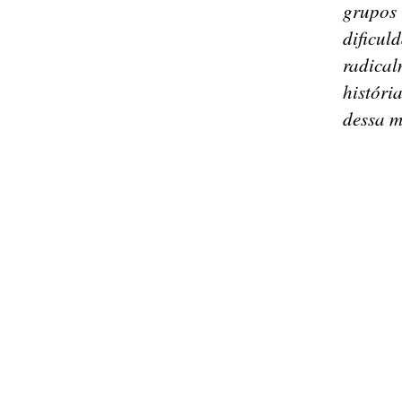
grupos
dificu
radica
históri
dessa m