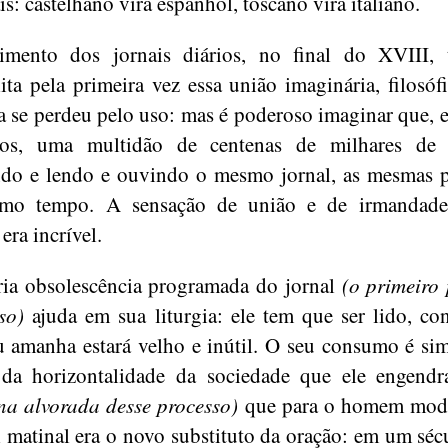
s: castelhano vira espanhol, toscano vira italiano.
imento dos jornais diários, no final do XVIII,
lita pela primeira vez essa união imaginária, filosófi
a se perdeu pelo uso: mas é poderoso imaginar que,
os, uma multidão de centenas de milhares de 
do e lendo e ouvindo o mesmo jornal, as mesmas p
mo tempo. A sensação de união e de irmandade
era incrível.
ia obsolescência programada do jornal
(o primeiro
so)
ajuda em sua liturgia: ele tem que ser lido, c
u amanha estará velho e inútil. O seu consumo é si
 da horizontalidade da sociedade que ele engendr
na alvorada desse processo)
que para o homem mode
l matinal era o novo substituto da oração: em um sé