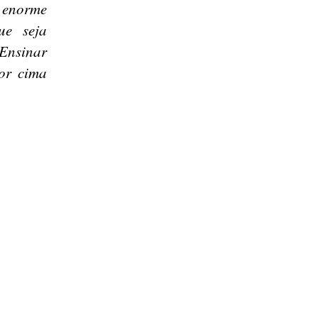
 enorme
ue seja
Ensinar
por cima