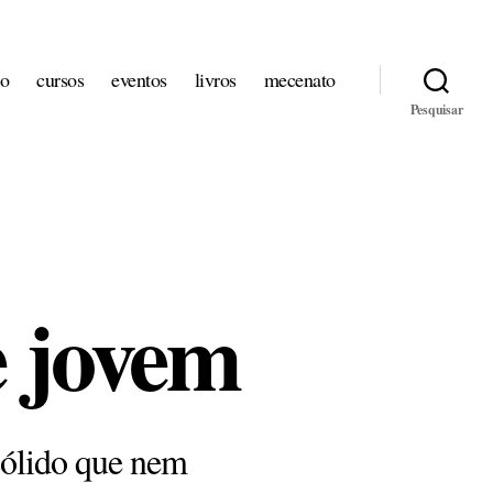
io
cursos
eventos
livros
mecenato
Pesquisar
e jovem
sólido que nem