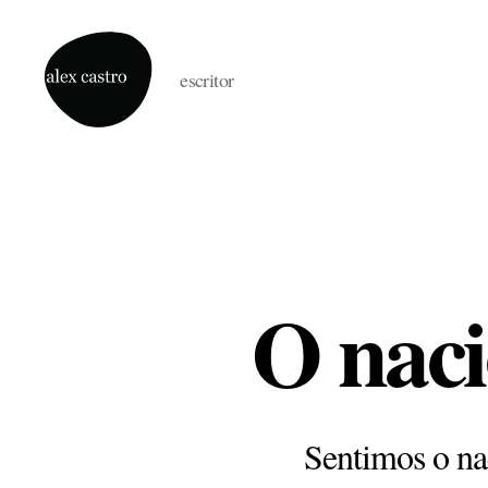
escritor
alex
castro
O naci
Sentimos o na