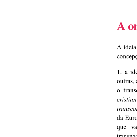
A or
A ideia
concepç
1. a i
outras,
o tran
cristi
transco
da Euro
que va
transna