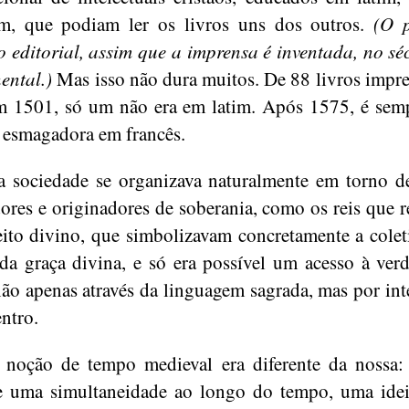
im, que podiam ler os livros uns dos outros.
(O p
 editorial, assim que a imprensa é inventada, no sé
nental.)
Mas isso não dura muitos. De 88 livros impr
m 1501, só um não era em latim. Após 1575, é se
 esmagadora em francês.
a sociedade se organizava naturalmente em torno d
dores e originadores de soberania, como os reis que 
eito divino, que simbolizavam concretamente a colet
 da graça divina, e só era possível um acesso à ver
não apenas através da linguagem sagrada, mas por in
entro.
noção de tempo medieval era diferente da nossa:
e uma simultaneidade ao longo do tempo, uma ide