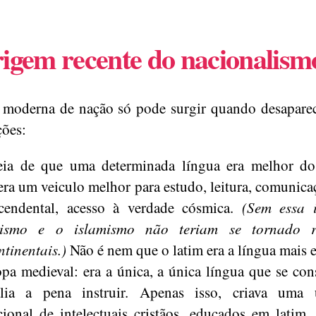
igem recente do nacionalism
 moderna de nação só pode surgir quando desapare
ões:
deia de que uma determinada língua era melhor do
 era um veiculo melhor para estudo, leitura, comunic
scendental, acesso à verdade cósmica.
(Sem essa i
anismo e o islamismo não teriam se tornado re
ntinentais.)
Não é nem que o latim era a língua mais 
pa medieval: era a única, a única língua que se con
lia a pena instruir. Apenas isso, criava uma 
cional de intelectuais cristãos, educados em latim, 