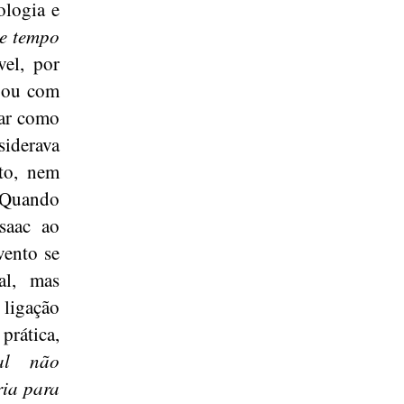
ologia e
de tempo
vel, por
s ou com
rar como
siderava
ito, nem
. Quando
saac ao
vento se
al, mas
ligação
prática,
al não
ria para