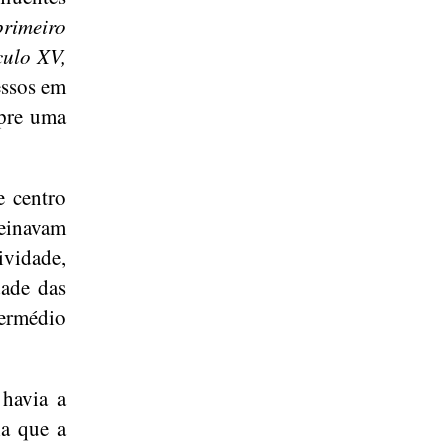
rimeiro
culo XV,
essos em
mpre uma
e centro
reinavam
ividade,
dade das
termédio
 havia a
ia que a