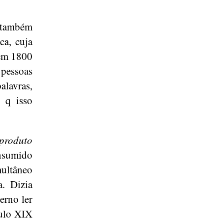
 também
ca, cuja
 em 1800
pessoas
alavras,
 q isso
 produto
onsumido
multâneo
a. Dizia
rno ler
culo XIX