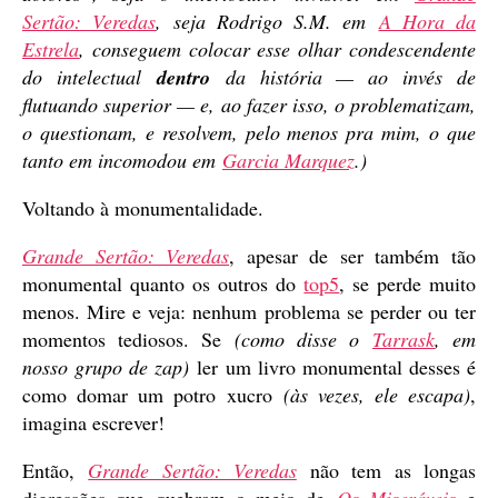
Sertão: Veredas
, seja Rodrigo S.M. em
A Hora da
Estrela
, conseguem colocar esse olhar condescendente
do intelectual
dentro
da história — ao invés de
flutuando superior — e, ao fazer isso, o problematizam,
o questionam, e resolvem, pelo menos pra mim, o que
tanto em incomodou em
Garcia Marquez
.)
Voltando à monumentalidade.
Grande Sertão: Veredas
, apesar de ser também tão
monumental quanto os outros do
top5
, se perde muito
menos. Mire e veja: nenhum problema se perder ou ter
momentos tediosos. Se
(como disse o
Tarrask
, em
nosso grupo de zap)
ler um livro monumental desses é
como domar um potro xucro
(às vezes, ele escapa)
,
imagina escrever!
Então,
Grande Sertão: Veredas
não tem as longas
digressões que quebram o meio de
Os Miseráveis
e