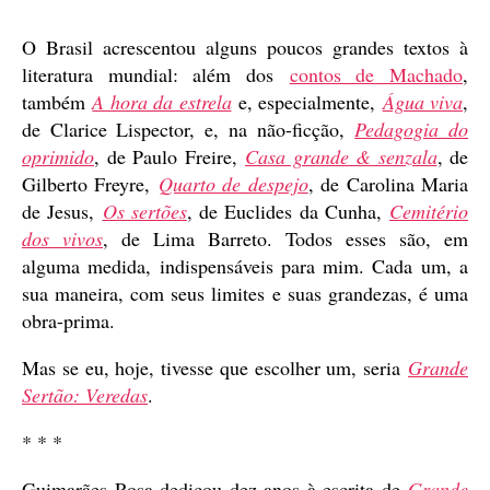
publicação
O Brasil acrescentou alguns poucos grandes textos à
literatura mundial: além dos
contos de Machado
,
também
A hora da estrela
e, especialmente,
Água viva
,
de Clarice Lispector, e, na não-ficção,
Pedagogia do
oprimido
, de Paulo Freire,
Casa grande & senzala
, de
Gilberto Freyre,
Quarto de despejo
, de Carolina Maria
de Jesus,
Os sertões
, de Euclides da Cunha,
Cemitério
dos vivos
, de Lima Barreto. Todos esses são, em
alguma medida, indispensáveis para mim. Cada um, a
sua maneira, com seus limites e suas grandezas, é uma
obra-prima.
Mas se eu, hoje, tivesse que escolher um, seria
Grande
Sertão: Veredas
.
* * *
Guimarães Rosa dedicou dez anos à escrita de
Grande