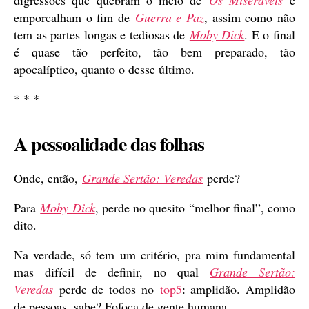
emporcalham o fim de
Guerra e Paz
, assim como não
tem as partes longas e tediosas de
Moby Dick
. E o final
é quase tão perfeito, tão bem preparado, tão
apocalíptico, quanto o desse último.
* * *
A pessoalidade das folhas
Onde, então,
Grande Sertão: Veredas
perde?
Para
Moby Dick
, perde no quesito “melhor final”, como
dito.
Na verdade, só tem um critério, pra mim fundamental
mas difícil de definir, no qual
Grande Sertão:
Veredas
perde de todos no
top5
: amplidão. Amplidão
de pessoas, sabe? Fofoca de gente humana.