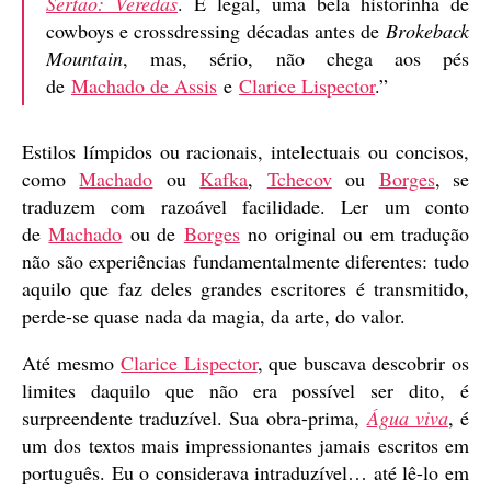
Sertão: Veredas
. É legal, uma bela historinha de
cowboys e crossdressing décadas antes de
Brokeback
Mountain
, mas, sério, não chega aos pés
de
Machado de Assis
e
Clarice Lispector
.”
Estilos límpidos ou racionais, intelectuais ou concisos,
como
Machado
ou
Kafka
,
Tchecov
ou
Borges
, se
traduzem com razoável facilidade. Ler um conto
de
Machado
ou de
Borges
no original ou em tradução
não são experiências fundamentalmente diferentes: tudo
aquilo que faz deles grandes escritores é transmitido,
perde-se quase nada da magia, da arte, do valor.
Até mesmo
Clarice Lispector
, que buscava descobrir os
limites daquilo que não era possível ser dito, é
surpreendente traduzível. Sua obra-prima,
Água viva
, é
um dos textos mais impressionantes jamais escritos em
português. Eu o considerava intraduzível… até lê-lo em