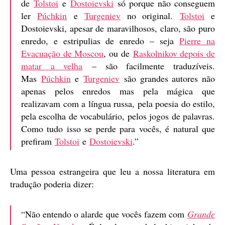
de
Tolstoi
e
Dostoievski
só porque não conseguem
ler
Púchkin
e
Turgeniev
no original.
Tolstoi
e
Dostoievski, apesar de maravilhosos, claro, são puro
enredo, e estripulias de enredo – seja
Pierre na
Evacuação de Moscou
, ou de
Raskolnikov depois de
matar a velha
– são facilmente traduzíveis.
Mas
Púchkin
e
Turgeniev
são grandes autores não
apenas pelos enredos mas pela mágica que
realizavam com a língua russa, pela poesia do estilo,
pela escolha de vocabulário, pelos jogos de palavras.
Como tudo isso se perde para vocês, é natural que
prefiram
Tolstoi
e
Dostoievski
.”
Uma pessoa estrangeira que leu a nossa literatura em
tradução poderia dizer:
“Não entendo o alarde que vocês fazem com
Grande