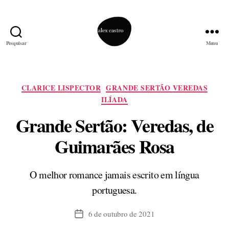
Pesquisar
Menu
alex
castro
Categorias
CLARICE LISPECTOR
GRANDE SERTÃO VEREDAS
ILÍADA
Grande Sertão: Veredas, de
Guimarães Rosa
O melhor romance jamais escrito em língua
portuguesa.
6 de outubro de 2021
Data
de