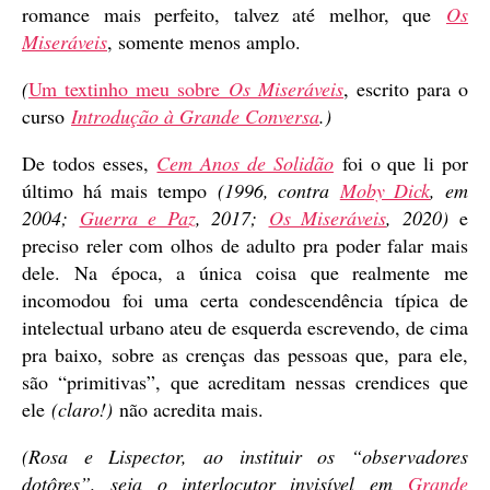
romance mais perfeito, talvez até melhor, que
Os
Miseráveis
, somente menos amplo.
(
Um textinho meu sobre
Os Miseráveis
, escrito para o
curso
Introdução à Grande Conversa
.)
De todos esses,
Cem Anos de Solidão
foi o que li por
último há mais tempo
(1996, contra
Moby Dick
, em
2004;
Guerra e Paz
, 2017;
Os Miseráveis
, 2020)
e
preciso reler com olhos de adulto pra poder falar mais
dele. Na época, a única coisa que realmente me
incomodou foi uma certa condescendência típica de
intelectual urbano ateu de esquerda escrevendo, de cima
pra baixo, sobre as crenças das pessoas que, para ele,
são “primitivas”, que acreditam nessas crendices que
ele
(claro!)
não acredita mais.
(Rosa e Lispector, ao instituir os “observadores
dotôres”, seja o interlocutor invisível em
Grande