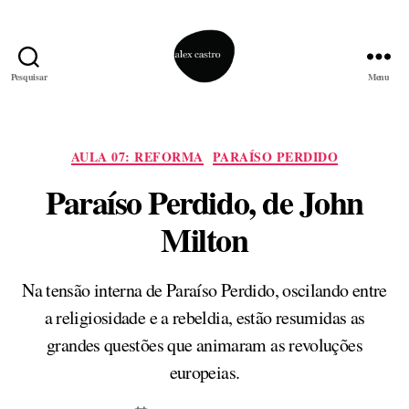
Pesquisar
Menu
alex
castro
Categorias
AULA 07: REFORMA
PARAÍSO PERDIDO
Paraíso Perdido, de John
Milton
Na tensão interna de Paraíso Perdido, oscilando entre
a religiosidade e a rebeldia, estão resumidas as
grandes questões que animaram as revoluções
europeias.