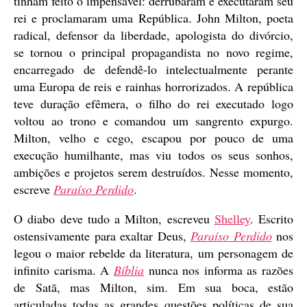
tinham feito o impensável: derrubaram e executaram seu
rei e proclamaram uma República. John Milton, poeta
radical, defensor da liberdade, apologista do divórcio,
se tornou o principal propagandista no novo regime,
encarregado de defendê-lo intelectualmente perante
uma Europa de reis e rainhas horrorizados. A república
teve duração efêmera, o filho do rei executado logo
voltou ao trono e comandou um sangrento expurgo.
Milton, velho e cego, escapou por pouco de uma
execução humilhante, mas viu todos os seus sonhos,
ambições e projetos serem destruídos. Nesse momento,
escreve
Paraíso Perdido
.
O diabo deve tudo a Milton, escreveu
Shelley
. Escrito
ostensivamente para exaltar Deus,
Paraíso Perdido
nos
legou o maior rebelde da literatura, um personagem de
infinito carisma. A
Bíblia
nunca nos informa as razões
de Satã, mas Milton, sim. Em sua boca, estão
articuladas todas as grandes questões políticas de sua