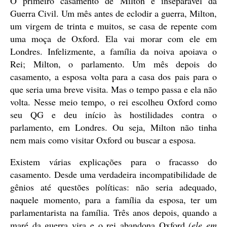
O primeiro casamento de Milton é inseparável da
Guerra Civil. Um mês antes de eclodir a guerra, Milton,
um virgem de trinta e muitos, se casa de repente com
uma moça de Oxford. Ela vai morar com ele em
Londres. Infelizmente, a família da noiva apoiava o
Rei; Milton, o parlamento. Um mês depois do
casamento, a esposa volta para a casa dos pais para o
que seria uma breve visita. Mas o tempo passa e ela não
volta. Nesse meio tempo, o rei escolheu Oxford como
seu QG e deu início às hostilidades contra o
parlamento, em Londres. Ou seja, Milton não tinha
nem mais como visitar Oxford ou buscar a esposa.
Existem várias explicações para o fracasso do
casamento. Desde uma verdadeira incompatibilidade de
gênios até questões políticas: não seria adequado,
naquele momento, para a família da esposa, ter um
parlamentarista na família. Três anos depois, quando a
maré da guerra vira e o rei abandona Oxford
(ele em