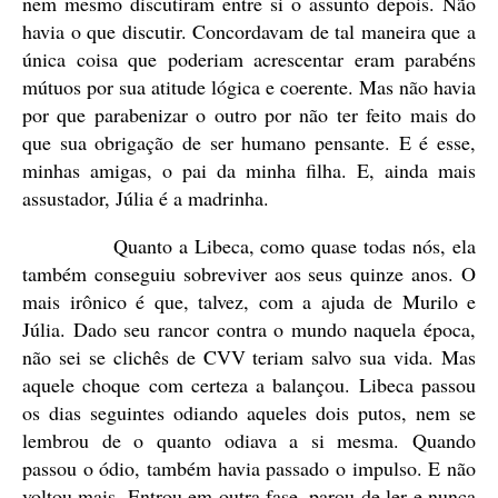
nem mesmo discutiram entre si o assunto depois. Não
havia o que discutir. Concordavam de tal maneira que a
única coisa que poderiam acrescentar eram parabéns
mútuos por sua atitude lógica e coerente. Mas não havia
por que parabenizar o outro por não ter feito mais do
que sua obrigação de ser humano pensante. E é esse,
minhas amigas, o pai da minha filha. E, ainda mais
assustador, Júlia é a madrinha.
Quanto a Libeca, como quase todas nós, ela
também conseguiu sobreviver aos seus quinze anos. O
mais irônico é que, talvez, com a ajuda de Murilo e
Júlia. Dado seu rancor contra o mundo naquela época,
não sei se clichês de CVV teriam salvo sua vida. Mas
aquele choque com certeza a balançou. Libeca passou
os dias seguintes odiando aqueles dois putos, nem se
lembrou de o quanto odiava a si mesma. Quando
passou o ódio, também havia passado o impulso. E não
voltou mais. Entrou em outra fase, parou de ler e nunca