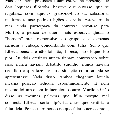
Mas ah!, nem precisava falar: estava na presença de
dois loquazes filósofos, bastava que ouvisse, que se
regalasse com aqueles grãos-de-bico de sabedoria,
maduras (quase podres) lições de vida. Estava muda
mas ainda participava da conversa: virou-se para
Murilo, a pessoa de quem mais esperava ajuda, o
“homem” mais responsável do grupo, e ele apenas
sacudiu a cabeça, concordando com Júlia. Sei o que
Libeca pensou e não foi não, Libeca, isso é que é o
pior. Os dois cretinos nunca tinham conversado sobre
isso, nunca haviam debatido suicídio, nunca haviam
decidido o que fazer se uma situação como aquela se
apresentasse. Nada disso. Ambos chegaram àquela
mesma posição ridícula espontaneamente. E nem
mesmo foi um quem influenciou o outro. Murilo só não
disse as mesmas palavras que Júlia porque mal
conhecia Libeca, seria hipócrita dizer que sentiria a
falta dela. Pensou um pouco no que falar e acrescentou,