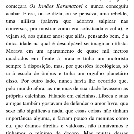
começara
Os Irmãos Karamazovi
e nunca conseguiu
acabar. E era, ou se dizia, ou se pensava, uma rebelde,
uma niilista (palavra que adorava salpicar nas
conversas, pra mostrar como era sofisticada e culta), e
vejam só, aos quinze anos: que aliás, pensando bem, é a
única idade na qual é desculpável se imaginar niilista.
Morava em um apartamento de quase mil metros
quadrados em frente à praia e tinha um motorista
sempre à disposição, mas, por questões ideológicas, só
ia à escola de ônibus e tinha um orgulho planetário
disso. Por outro lado, nunca havia lhe ocorrido que,
pelo mundo afora, as meninas de sua idade lavassem as
próprias calcinhas. Falando em calcinhas, Libeca e suas
amigas também gostavam de defender o amor livre, que
sexo não significava nada, que essas coisas não tinham
importância alguma, e faziam pouco de meninas como
eu, que éramos direitas e vaidosas, não fumávamos e
tínhamos o mínimo de decoro. Mas muitas dessas