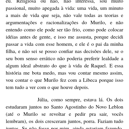
eu. Religiosa ou não, não interessa, sou muito
passional, muito apegada à vida: uma vida, um minuto
a mais de vida que seja, não vale todas as teorias e
argumentações e racionalizações do Murilo, e não
entendo como ele pode ser tão frio, como pode colocar
idéias antes de gente, e isso me assusta, porque decidi
passar a vida com esse homem, e ele é o pai da minha
filha, e não sei se posso confiar nas decisões dele, se o
seu bom senso errático não poderia preferir lealdade a
algum ideal abstrato do que à vida de Raquel. E essa
história me bota medo, mas vou contar mesmo assim,
vou contar o que Murilo fez com a Libeca porque isso
tem tudo a ver com o que houve depois.
Júlia, como sempre, estava lá. Os dois
estudaram juntos no Santo Agostinho do Novo Leblon
(até o Murilo se revoltar e pedir pra sair, vocês
lembram), os dois cresceram juntos, porra. Faziam tudo
juntos. Se não fosse por mim, ainda estariam fazendo,