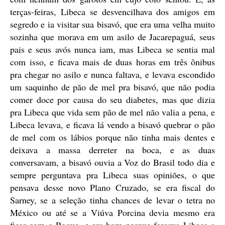
terças-feiras, Libeca se desvencilhava dos amigos em
segredo e ia visitar sua bisavó, que era uma velha muito
sozinha que morava em um asilo de Jacarepaguá, seus
pais e seus avós nunca iam, mas Libeca se sentia mal
com isso, e ficava mais de duas horas em três ônibus
pra chegar no asilo e nunca faltava, e levava escondido
um saquinho de pão de mel pra bisavó, que não podia
comer doce por causa do seu diabetes, mas que dizia
pra Libeca que vida sem pão de mel não valia a pena, e
Libeca levava, e ficava lá vendo a bisavó quebrar o pão
de mel com os lábios porque não tinha mais dentes e
deixava a massa derreter na boca, e as duas
conversavam, a bisavó ouvia a Voz do Brasil todo dia e
sempre perguntava pra Libeca suas opiniões, o que
pensava desse novo Plano Cruzado, se era fiscal do
Sarney, se a seleção tinha chances de levar o tetra no
México ou até se a Viúva Porcina devia mesmo era
ficar com o Roque, e era bom porque forçava Libeca a