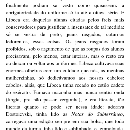
finalmente podiam se vestir como quisessem: a
obrigatoriedade do uniforme só ia até a oitava série. E
Libeca era daquelas alunas citadas pelos freis mais
conservadores para justificar a insensatez de tal medida:
só se vestia de preto, jeans rasgados, coturnos
fedorentos, essas coisas. Os jeans rasgados foram
proibidos, sob o argumento de que as roupas dos alunos
precisavam, pelo menos, estar inteiras, mas o resto era
ou deixar ou voltar aos uniformes. Libeca cultivava suas
enormes olheiras com um cuidado que nós, as meninas
mulherzinhas, só dedicávamos aos nossos cabelos:
cabelos, aliás, que Libeca tinha recado no estilo cadete
do exército. Fumava maconha mas nunca sentiu onda
(fingia, pra não passar vergonha), e era literata, tão
literata quanto se pode ser nessa idade: adorava
Dostoievski, tinha lido as
Notas do Subterrâneo
,
carregava uma edição sempre em sua bolsa, que todo
mundo da turma tinha lido e sublinhado, e, empolgada,