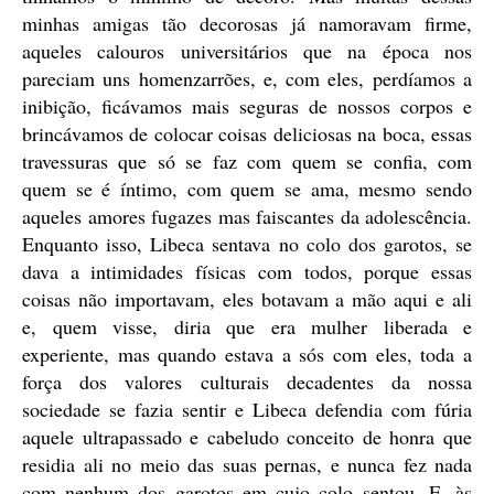
minhas amigas tão decorosas já namoravam firme,
aqueles calouros universitários que na época nos
pareciam uns homenzarrões, e, com eles, perdíamos a
inibição, ficávamos mais seguras de nossos corpos e
brincávamos de colocar coisas deliciosas na boca, essas
travessuras que só se faz com quem se confia, com
quem se é íntimo, com quem se ama, mesmo sendo
aqueles amores fugazes mas faiscantes da adolescência.
Enquanto isso, Libeca sentava no colo dos garotos, se
dava a intimidades físicas com todos, porque essas
coisas não importavam, eles botavam a mão aqui e ali
e, quem visse, diria que era mulher liberada e
experiente, mas quando estava a sós com eles, toda a
força dos valores culturais decadentes da nossa
sociedade se fazia sentir e Libeca defendia com fúria
aquele ultrapassado e cabeludo conceito de honra que
residia ali no meio das suas pernas, e nunca fez nada
com nenhum dos garotos em cujo colo sentou. E, às