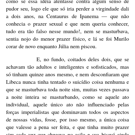
como se essa idéia atentasse contra algum senso de
pudor seu, logo ele que só iria perder a virgindade dali
a dois anos, na Centaurus de Ipanema — que não
conhecia o prazer sexual e que nem queria conhecer,
tudo era tão falso nesse mundo!, nem se masturbava,
sentia nojo do menor prazer físico, e lá se foi Murilo
corar de novo enquanto Júlia nem piscou.
E, no fundo, coitados deles dois, que se
achavam tão adultos e inteligentes e sofisticados, mas
só tinham quinze anos mesmo, e nem desconfiaram que
Libeca nunca tinha tentado o suicídio coisa nenhuma e
que se masturbava toda noite sim, muitas vezes passava
a noite inteira se masturbando, como se aquele ato
individual, aquele único ato não influenciado pelas
forças imperialistas que dominavam todos os aspectos
de nossas vidas, fosse, por isso mesmo, a única coisa
que valesse a pena ser feita, e que tinha muito prazer
sim cada vez que chegava no asilo e sua bisavó ainda