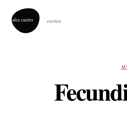
escritor
alex
castro
AU
Fecundi