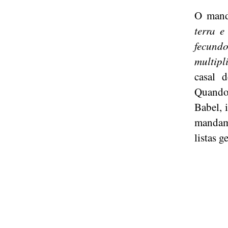
O mand
terra e
fecundo
multipl
casal 
Quando 
Babel, 
mandame
listas 