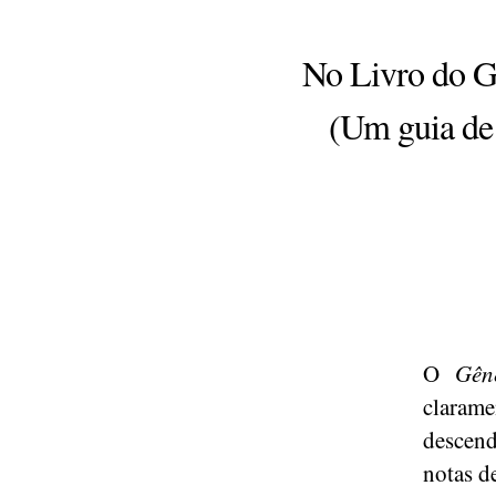
No Livro do Gê
(Um guia de 
O
Gê
claram
descen
notas de