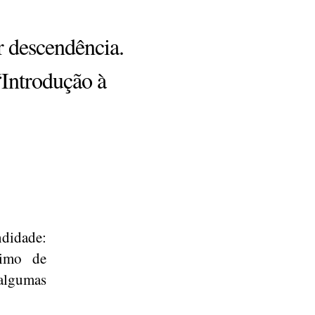
r descendência.
“Introdução à
didade:
ximo de
algumas