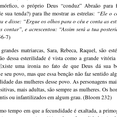
omórfico, o próprio Deus “conduz” Abraão para f
e sua tenda?) para lhe mostrar as estrelas:
“Ele o c
ra e disse: “Ergue os olhos para o céu e conta as estr
s contar”, e acrescentou: “Assim será a tua poster
56-7)
 grandes matriarcas, Sara, Rebeca, Raquel, são esté
ão dessa esterilidade é vista como a grande vitória
 Existe uma ironia no fato de que Deus dá sua b
e seu povo, mas que essa benção não faz sentido a
didade das mulheres desse povo. As personagens mais
sitivas, mais adultas, são sempre as mulheres. Os h
antis ou infantilizados em algum grau. (Bloom 232)
o tempo em que a fecundidade é exaltada, a primo