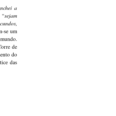
enchei a
:
“sejam
ecundos,
am-se um
 mundo.
Torre de
mento do
tice das