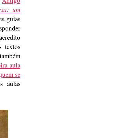
,
Antigo
rsa: um
es guias
esponder
acredito
 textos
 também
ira aula
quem se
s aulas