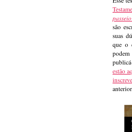
Esse te
Testam
passeio
são esc
suas dú
que o 
podem 
publicá
estão a
inscrev
anterior