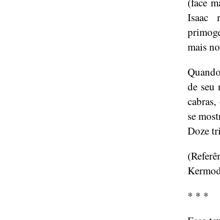
(face m
Isaac 
primoge
mais no
Quando 
de seu 
cabras,
se most
Doze tri
(Referê
Kermod
* * *