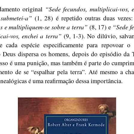
amento original
“Sede fecundos, multiplicai-vos, 
 submetei-a”
(1, 28) é repetido outras duas vezes
s e multipliquem-se sobre a terra”
(8, 17) e
“Sede f
icai-vos, enchei a terra”
(9, 1-3). No dilúvio, salv
de cada espécie especificamente para repovoar o
Deus dispersa os homens, depois do episódio da 
isso é uma punição, mas também é parte do cumpri
nto de se “espalhar pela terra”. Até mesmo a cha
genealógicas é uma reafirmação dessa importância.