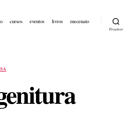
io
cursos
eventos
livros
mecenato
Pesquisar
SA
genitura