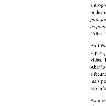
antrop
onde? d
para fo
as pode
(Alter, 
As três
superaç
vidas.
Abraão 
a fecun
mais po
são inf
Ao mesm