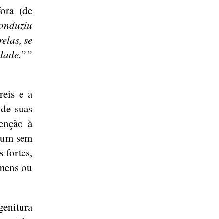
ora (de
onduziu
elas, se
idade.””
reis e a
 de suas
enção à
lgum sem
 fortes,
omens ou
genitura