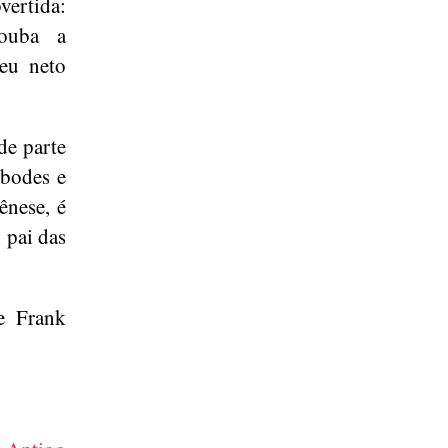
vertida:
rouba a
seu neto
de parte
 bodes e
ênese, é
 pai das
e Frank