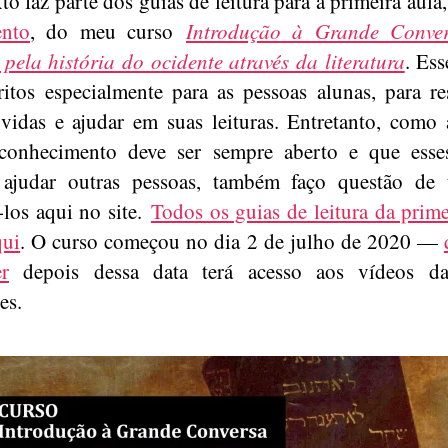
xto faz parte dos guias de leitura para a primeira aula
ento
, do meu curso
Introdução à Grande Conve
 pela história do ocidente através da literatura
. Ess
ritos especialmente para as pessoas alunas, para r
vidas e ajudar em suas leituras. Entretanto, como 
conhecimento deve ser sempre aberto e que esses
ajudar outras pessoas, também faço questão de
-los aqui no site.
Todos os guias de leitura da prime
qui
. O curso começou no dia 2 de julho de 2020 —
er
depois dessa data terá acesso aos vídeos da
es.