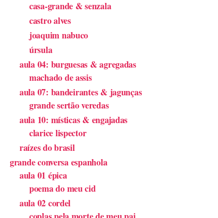
casa-grande & senzala
castro alves
joaquim nabuco
úrsula
aula 04: burguesas & agregadas
machado de assis
aula 07: bandeirantes & jagunças
grande sertão veredas
aula 10: místicas & engajadas
clarice lispector
raízes do brasil
grande conversa espanhola
aula 01 épica
poema do meu cid
aula 02 cordel
coplas pela morte de meu pai