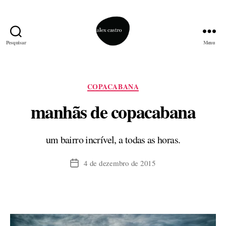
Pesquisar
Menu
alex
castro
Categorias
COPACABANA
manhãs de copacabana
um bairro incrível, a todas as horas.
4 de dezembro de 2015
Data
de
publicação