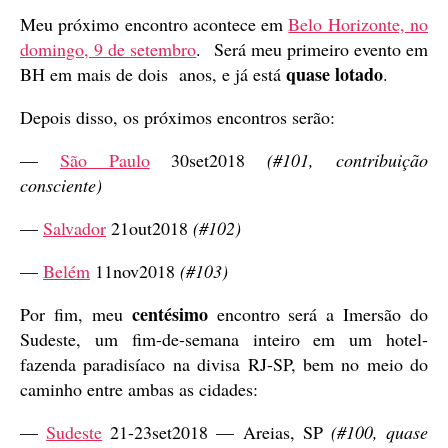
Meu próximo encontro acontece em
Belo Horizonte, no
domingo, 9 de setembro
. Será meu primeiro evento em
quase lotado
BH em mais de dois anos, e já está
.
Depois disso, os próximos encontros serão:
—
São Paulo
30set2018
(#101, contribuição
consciente)
—
Salvador
21out2018
(#102)
—
Belém
11nov2018
(#103)
centésimo
Por fim, meu
encontro será a Imersão do
Sudeste, um fim-de-semana inteiro em um hotel-
fazenda paradisíaco na divisa RJ-SP, bem no meio do
caminho entre ambas as cidades:
—
Sudeste
21-23set2018 — Areias, SP
(#100, quase