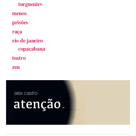
turgueniev
menos
prisões
raça
rio de janeiro
copacabana
teatro
zen