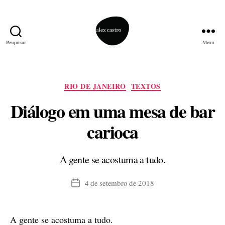
Pesquisar
Menu
alex
castro
Categorias
RIO DE JANEIRO
TEXTOS
Diálogo em uma mesa de bar
carioca
A gente se acostuma a tudo.
4 de setembro de 2018
Data
de
publicação
A gente se acostuma a tudo.