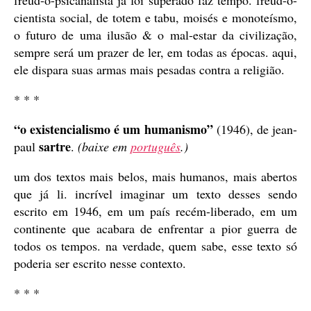
freud-o-psicanalista já foi superado faz tempo. freud-o-
cientista social, de totem e tabu, moisés e monoteísmo,
o futuro de uma ilusão & o mal-estar da civilização,
sempre será um prazer de ler, em todas as épocas. aqui,
ele dispara suas armas mais pesadas contra a religião.
* * *
“o existencialismo é um humanismo”
(1946), de jean-
sartre
paul
.
(baixe em
português
.)
um dos textos mais belos, mais humanos, mais abertos
que já li. incrível imaginar um texto desses sendo
escrito em 1946, em um país recém-liberado, em um
continente que acabara de enfrentar a pior guerra de
todos os tempos. na verdade, quem sabe, esse texto só
poderia ser escrito nesse contexto.
* * *