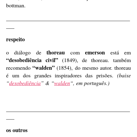
bottman.
_____________________________________________
___
respeito
thoreau
emerson
o diálogo de
com
está em
“desobediência civil”
(1849), de thoreau. também
“walden”
recomendo
(1854), do mesmo autor. thoreau
é um dos grandes inspiradores das prisões.
(baixe
“
desobediência
” & “
walden
“, em português.)
_____________________________________________
___
os outros