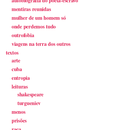
autobiografia do poeta-escravo
mentiras reunidas
mulher de um homem só
onde perdemos tudo
outrofobia
viagens na terra dos outros
textos
arte
cuba
entropia
leituras
shakespeare
turgueniev
menos
prisões
raça