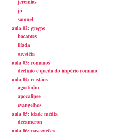
jeremias
jó
samuel
aula 02: gregos
bacantes
ilíada
orestéia
aula 03: romanos
declínio e queda do império romano
aula 04: cristãos
agostinho
apocalipse
evangelhos
aula 05: idade média
decameron
aula 06: navegações