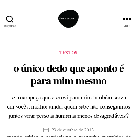
Pesquisar
Menu
alex
castro
Categorias
TEXTOS
o único dedo que aponto é
para mim mesmo
se a carapuça que escrevi para mim também servir
em vocês, melhor ainda. quem sabe não conseguimos
juntos virar pessoas humanas menos desagradáveis?
23 de outubro de 2013
Data
quando critico o narcissismo e proponho exercícios de
de