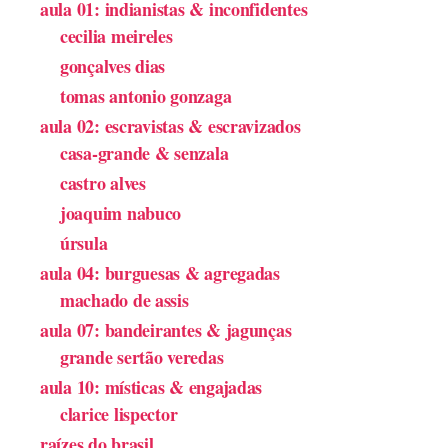
aula 01: indianistas & inconfidentes
cecilia meireles
gonçalves dias
tomas antonio gonzaga
aula 02: escravistas & escravizados
casa-grande & senzala
castro alves
joaquim nabuco
úrsula
aula 04: burguesas & agregadas
machado de assis
aula 07: bandeirantes & jagunças
grande sertão veredas
aula 10: místicas & engajadas
clarice lispector
raízes do brasil