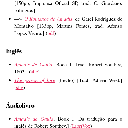
[150pp, Imprensa Oficial SP, trad. C. Giordano.
Bilíngue.]
—>
O Romance de Amadis
, de Garci Rodriguez de
Montalvo [133pp, Martins Fontes, trad. Afonso
Lopes Vieira.] (
pdf
)
Inglês
Amadís de Gaula
, Book I [Trad. Robert Southey,
1803.] (
site
)
The prison of love
(trecho) [Trad. Adrien West.]
(
site
)
Áudiolivro
Amadís de Gaula
, Book I [Da tradução para o
inglês de Robert Southey.] (
LibriVox
)