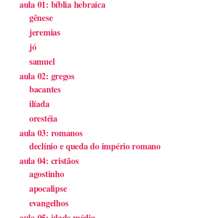
aula 01: bíblia hebraica
gênese
jeremias
jó
samuel
aula 02: gregos
bacantes
ilíada
orestéia
aula 03: romanos
declínio e queda do império romano
aula 04: cristãos
agostinho
apocalipse
evangelhos
aula 05: idade média