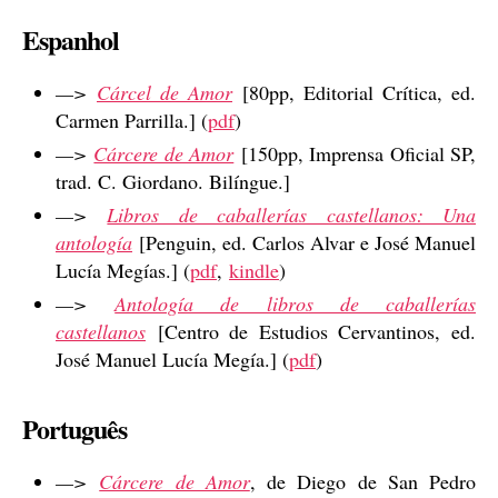
Espanhol
—>
Cárcel de Amor
[80pp, Editorial Crítica, ed.
Carmen Parrilla.] (
pdf
)
—>
Cárcere de Amor
[150pp, Imprensa Oficial SP,
trad. C. Giordano. Bilíngue.]
—>
Libros de caballerías castellanos: Una
antología
[Penguin, ed. Carlos Alvar e José Manuel
Lucía Megías.] (
pdf
,
kindle
)
—>
Antología de libros de caballerías
castellanos
[Centro de Estudios Cervantinos, ed.
José Manuel Lucía Megía.] (
pdf
)
Português
—>
Cárcere de Amor
, de Diego de San Pedro