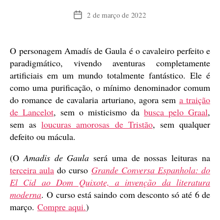
2 de março de 2022
Data
de
publicação
O personagem Amadís de Gaula é o cavaleiro perfeito e
paradigmático, vivendo aventuras completamente
artificiais em um mundo totalmente fantástico. Ele é
como uma purificação, o mínimo denominador comum
do romance de cavalaria arturiano, agora sem
a traição
de Lancelot
, sem o misticismo da
busca pelo Graal
,
sem as
loucuras amorosas de Tristão
, sem qualquer
defeito ou mácula.
(O
Amadis de Gaula
será uma de nossas leituras na
terceira aula
do curso
Grande Conversa Espanhola: do
El Cid ao Dom Quixote, a invenção da literatura
moderna
. O curso está saindo com desconto só até 6 de
março.
Compre aqui.
)