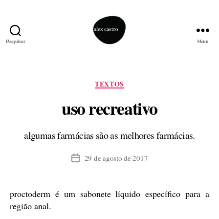
Pesquisar
Menu
alex
castro
Categorias
TEXTOS
uso recreativo
algumas farmácias são as melhores farmácias.
29 de agosto de 2017
Data
de
publicação
proctoderm é um sabonete líquido específico para a
região anal.