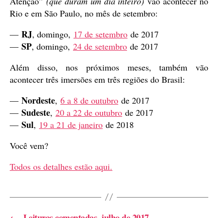
Atenção”
(que duram um dia inteiro)
vão acontecer no
Rio e em São Paulo, no mês de setembro:
RJ
—
, domingo,
17 de setembro
de 2017
SP
—
, domingo,
24 de setembro
de 2017
Além disso, nos próximos meses, também vão
acontecer três imersões em três regiões do Brasil:
Nordeste
—
,
6 a 8 de outubro
de 2017
Sudeste
—
,
20 a 22 de outubro
de 2017
Sul
—
,
19 a 21 de janeiro
de 2018
Você vem?
Todos os detalhes estão aqui.
←
Leituras comentadas, julho de 2017