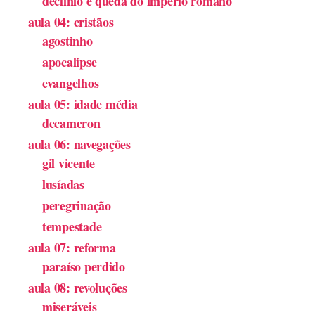
declínio e queda do império romano
aula 04: cristãos
agostinho
apocalipse
evangelhos
aula 05: idade média
decameron
aula 06: navegações
gil vicente
lusíadas
peregrinação
tempestade
aula 07: reforma
paraíso perdido
aula 08: revoluções
miseráveis