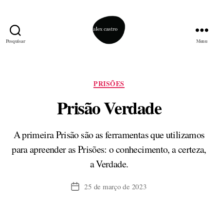
Pesquisar
Menu
alex
castro
Categorias
PRISÕES
Prisão Verdade
A primeira Prisão são as ferramentas que utilizamos
para apreender as Prisões: o conhecimento, a certeza,
a Verdade.
25 de março de 2023
Data
de
publicação