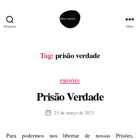
Pesquisar
Menu
alex
castro
Tag:
prisão verdade
Categorias
PRISÕES
Prisão Verdade
25 de março de 2023
Data
de
publicação
Para podermos nos libertar de nossas Prisões,