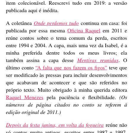
item colecionável. Reescrevi tudo em 2019: a versão
publicada aqui é inédita.
A coletânea
Onde perdemos tudo
continua em casa: foi
publicada por essa mesma
Oficina Raquel
em 2011 e
reúne contos sobre o tema comum da perda, escritos
entre 1994 e 2004. A capa, mais uma vez da Isabel, é a
minha preferida dentre todos os meus livros; ela
também assina a capa desse
Mentiras reunidas
. O
último conto
“A falta que nos fazem os figos”
teve que
ser modificado às pressas para incluir desenvolvimentos
que acabavam de acontecer e que são referidos no
próprio texto. Muito obrigado à minha querida editora
Raquel Menezes
pela paciência e flexibilidade.
(Os
números de página citados no conto se referem à
edição original de 2011.)
Depois da festa junina, em volta da fogueira
reúne não
só contos muito antigos, escritos entre 1987 e 1997,