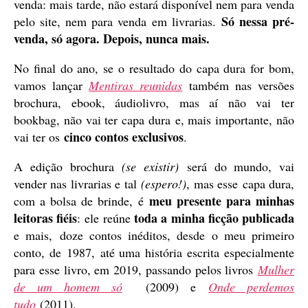
venda: mais tarde, não estará disponível nem para venda
Só nessa pré-
pelo site, nem para venda em livrarias.
venda, só agora. Depois, nunca mais.
No final do ano, se o resultado do capa dura for bom,
vamos lançar
Mentiras reunidas
também nas versões
brochura, ebook, áudiolivro, mas aí não vai ter
bookbag, não vai ter capa dura e, mais importante, não
cinco contos exclusivos
vai ter os
.
A edição brochura
(se existir)
será do mundo, vai
vender nas livrarias e tal
(espero!)
, mas esse capa dura,
meu presente para minhas
com a bolsa de brinde, é
leitoras fiéis
toda a minha ficção publicada
: ele reúne
e mais, doze contos inéditos, desde o meu primeiro
conto, de 1987, até uma história escrita especialmente
para esse livro, em 2019, passando pelos livros
Mulher
de um homem só
(2009) e
Onde perdemos
tudo
(2011).