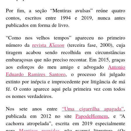
Por fim, a seção “Mentiras avulsas” reúne quatro
contos, escritos entre 1994 e 2019, nunca antes
publicados em forma de livro.
“Como nos velhos tempos” apareceu no primeiro
número da
revista
Klaxon
(terceira fase, 2000), cuja
tiragem acabou sendo recolhida em circunstâncias
embaraçosas que não preciso recontar. Em 2015, graças
aos esforços do meu amigo e advogado
Antonio
Eduardo Ramires Santoro
, o processo foi julgado
extinto por inépcia e improcedente por litigância de má
fé. O conto aparece aqui pela primeira vez com todos
os nomes verdadeiros.
Nos sete anos entre
“Uma cigarrilha apagada”
,
publicada em 2012 no site
PapodeHomem
, e “A
cachorra atropelada”, escrita em 2019 especialmente
para
Mentiras reunidas
, não escrevi literatura.
(Os