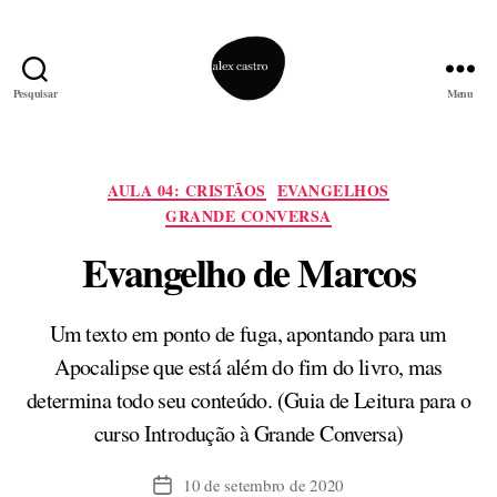
Pesquisar
Menu
alex
castro
Categorias
AULA 04: CRISTÃOS
EVANGELHOS
GRANDE CONVERSA
Evangelho de Marcos
Um texto em ponto de fuga, apontando para um
Apocalipse que está além do fim do livro, mas
determina todo seu conteúdo. (Guia de Leitura para o
curso Introdução à Grande Conversa)
10 de setembro de 2020
Data