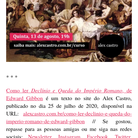
* * *
Como ler
Declínio e Queda do Império Romano
, de
Edward Gibbon
é um texto no site do Alex Castro,
publicado no dia 25 de julho de 2020, disponível na
URL:
alexcastro.com.br/como-ler-declinio-e-queda-do-
imperio-romano-de-edward-gibbon
// Se gostou,
repasse para as pessoas amigas ou me siga nas redes
sociais:
Newsletter
,
Instagram
,
Facebook
,
Twitter
,