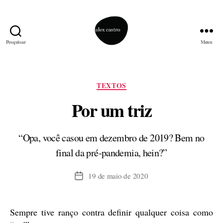
Pesquisar
Menu
alex
castro
Categorias
TEXTOS
Por um triz
“Opa, você casou em dezembro de 2019? Bem no
final da pré-pandemia, hein?”
19 de maio de 2020
Data
de
publicação
Sempre tive ranço contra definir qualquer coisa como