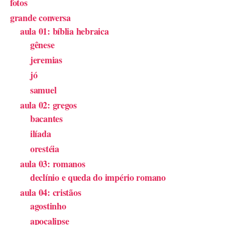
fotos
grande conversa
aula 01: bíblia hebraica
gênese
jeremias
jó
samuel
aula 02: gregos
bacantes
ilíada
orestéia
aula 03: romanos
declínio e queda do império romano
aula 04: cristãos
agostinho
apocalipse