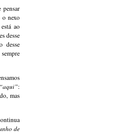
e pensar
, o nexo
 está ao
es desse
o desse
e sempre
pensamos
“aqui”
:
ndo, mas
ontinua
junho de