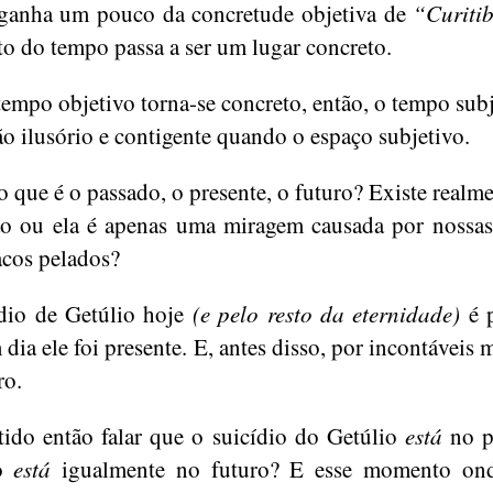
anha um pouco da concretude objetiva de
“Curiti
 do tempo passa a ser um lugar concreto.
 tempo objetivo torna-se concreto, então, o tempo subj
tão ilusório e contigente quando o espaço subjetivo.
 o que é o passado, o presente, o futuro? Existe realme
ão ou ela é apenas uma miragem causada por nossa
cos pelados?
dio de Getúlio hoje
(e pelo resto da eternidade)
é p
dia ele foi presente. E, antes disso, por incontáveis m
ro.
tido então falar que o suicídio do Getúlio
está
no p
ão
está
igualmente no futuro? E esse momento ond