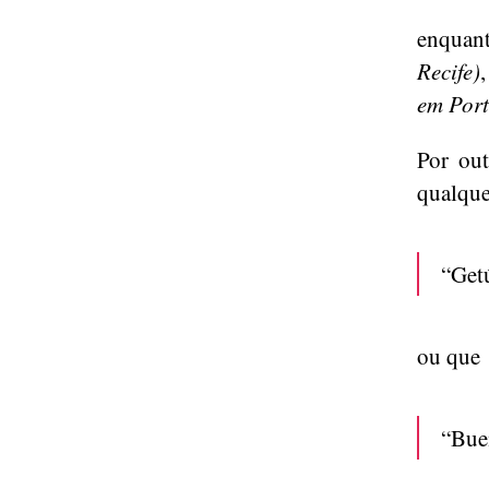
enquan
Recife)
em Port
Por out
qualque
“Get
ou que
“Buen