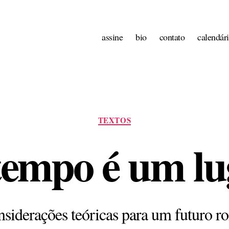
assine
bio
contato
calendár
Categorias
TEXTOS
tempo é um lu
siderações teóricas para um futuro r