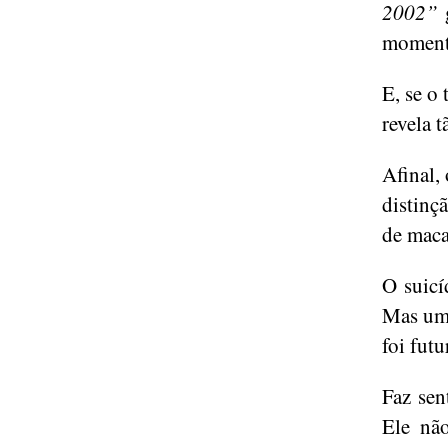
2002”
g
momento
E, se o
revela 
Afinal,
distinç
de maca
O suicí
Mas um 
foi futu
Faz sen
Ele n