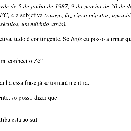
arde de 5 de junho de 1987, 9 da manhã de 30 de 
aEC)
e a subjetiva
(ontem, faz cinco minutos, amanh
 séculos, um milênio atrás)
.
etiva, tudo é contingente. Só
hoje
eu posso afirmar q
em, conheci o Zé”
nhã essa frase já se tornará mentira.
nte, só posso dizer que
tiba está ao sul”