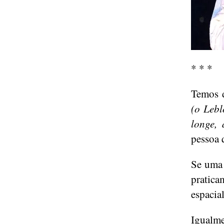
* * *
Temos d
(o Lebl
longe, 
pessoa 
Se uma 
prati
espacia
Igua
lme