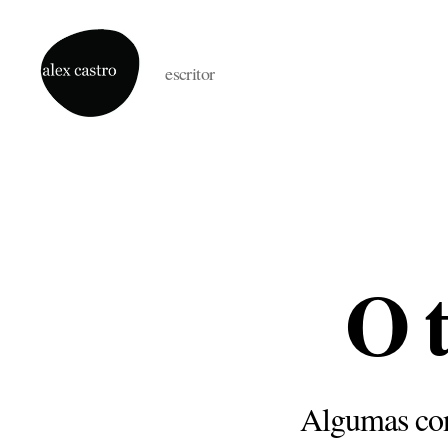
escritor
alex
castro
O 
Algumas con