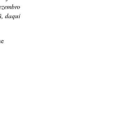
dezembro
ã, daqui
ue