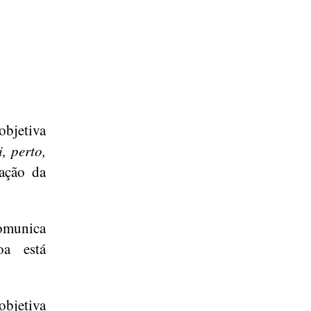
objetiva
, perto,
zação da
comunica
a está
objetiva