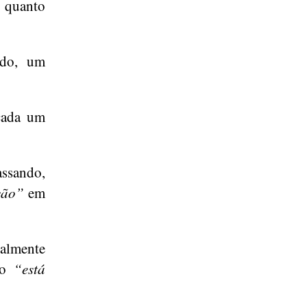
o quanto
ido, um
 cada um
ssando,
ção”
em
almente
não
“está