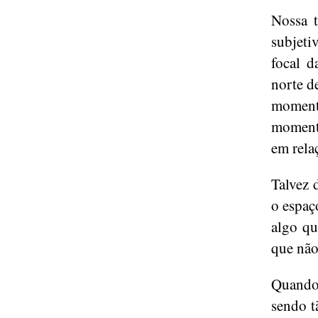
Nossa t
subjeti
focal d
norte d
moment
momento
em rela
Talvez 
o espaç
algo qu
que não
Quando
sendo t