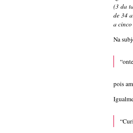
(3 da t
de 34 
a cinco
Na subj
“ont
pois ama
Igualme
“Curi