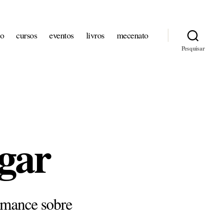
io
cursos
eventos
livros
mecenato
Pesquisar
gar
omance sobre