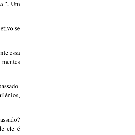
ba”
. Um
etivo se
nte essa
s mentes
assado.
ilênios,
assado?
e ele é