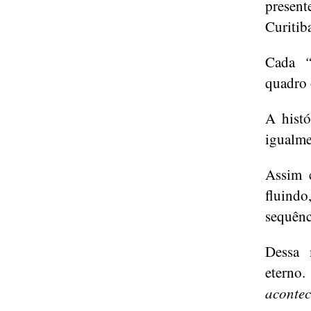
presen
Curitib
Cada
quadro 
A histó
igualme
Assim 
fluindo
sequênc
Dessa 
eterno.
aconte