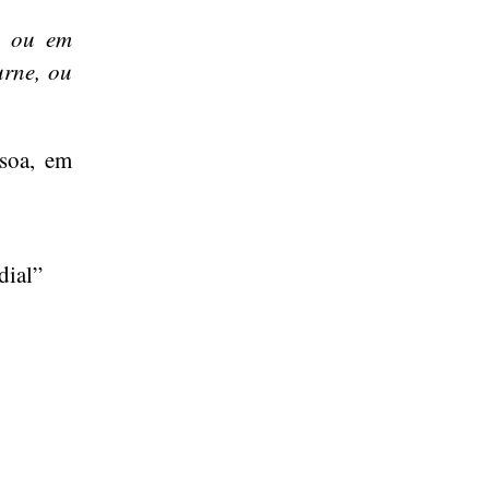
, ou em
rne, ou
ssoa, em
dial”