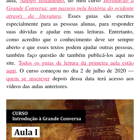
aula,
Antigo Testamento
, do meu curso
Introdução à
Grande Conversa: um passeio pela história do ocidente
através da literatura
. Esses guias são escritos
especialmente para as pessoas alunas, para responder
suas dúvidas e ajudar em suas leituras. Entretanto,
como acredito que o conhecimento deve ser sempre
aberto e que esses textos podem ajudar outras pessoas,
também faço questão de também publicá-los aqui no
site.
Todos os guias de leitura da primeira aula estão
aqui
. O curso começou no dia 2 de julho de 2020 —
quem se inscrever
depois dessa data terá acesso aos
vídeos das aulas anteriores.