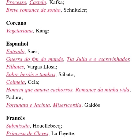
Processo
,
Castelo
, Kafka;
Breve romance de sonho
, Schnitzler;
Coreano
Vegetariana
, Kang;
Espanhol
Enteado
, Saer;
Guerra do fim do mundo
,
Tia Julia e o escrevinhador
,
Filhotes
, Vargas Llosa;
Sobre heróis e tumbas
, Sábato;
Colmeia
, Cela;
Homem que amava cachorros
,
Romance da minha vida
,
Padura;
Fortunata e Jacinta
,
Misericordia
, Galdós
Francês
Submissão
, Houellebecq;
Princesa de Cleves
, La Fayette;