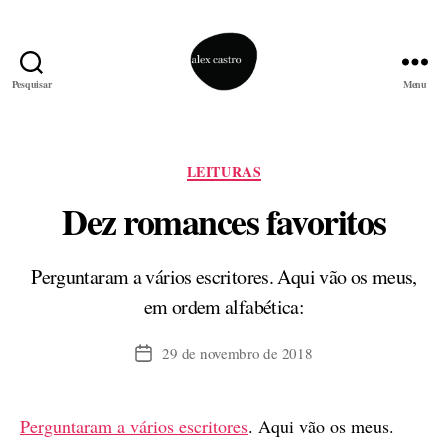
Pesquisar
Menu
alex
castro
Categorias
LEITURAS
Dez romances favoritos
Perguntaram a vários escritores. Aqui vão os meus,
em ordem alfabética:
29 de novembro de 2018
Data
de
publicação
Perguntaram a vários escritores
. Aqui vão os meus.