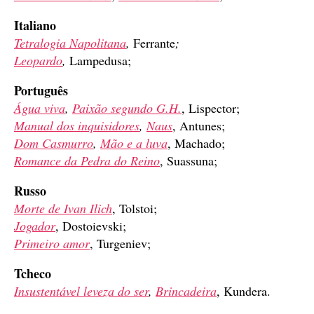
Italiano
Tetralogia Napolitana
,
Ferrante
;
Leopardo
,
Lampedusa;
Português
Água viva
,
Paixão segundo G.H.
, Lispector;
Manual dos inquisidores
,
Naus
, Antunes;
Dom Casmurro
,
Mão e a luva
, Machado;
Romance da Pedra do Reino
, Suassuna;
Russo
Morte de Ivan Ilich
, Tolstoi;
Jogador
, Dostoievski;
Primeiro amor
, Turgeniev;
Tcheco
Insustentável leveza do ser
,
Brincadeira
, Kundera.