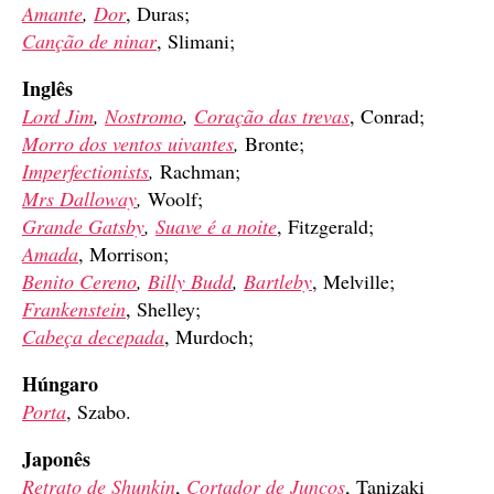
Amante
,
Dor
, Duras;
Canção de ninar
, Slimani;
Inglês
Lord Jim
,
Nostromo
,
Coração das trevas
, Conrad;
Morro dos ventos uivantes
,
Bronte;
Imperfectionists
,
Rachman;
Mrs Dalloway
,
Woolf;
Grande Gatsby
,
Suave é a noite
, Fitzgerald;
Amada
, Morrison;
Benito Cereno
,
Billy Budd
,
Bartleby
, Melville;
Frankenstein
, Shelley;
Cabeça decepada
, Murdoch;
Húngaro
Porta
, Szabo.
Japonês
Retrato de Shunkin
,
Cortador de Juncos
, Tanizaki