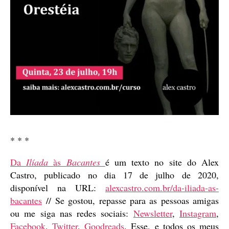
* * *
Da
Ilíada
às
Bacantes
é um texto no site do Alex
Castro, publicado no dia 17 de julho de 2020,
disponível na URL:
alexcastro.com.br/da-iliada-as-
bacantes
// Se gostou, repasse para as pessoas amigas
ou me siga nas redes sociais:
Newsletter
,
Instagram
,
Facebook
,
Twitter
,
Goodreads
. Esse, e todos os meus