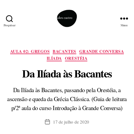
Pesquisar
Menu
alex
castro
Categorias
AULA 02: GREGOS
BACANTES
GRANDE CONVERSA
ILÍADA
ORESTÉIA
Da Ilíada às Bacantes
Da Ilíada às Bacantes, passando pela Orestéia, a
ascensão e queda da Grécia Clássica. (Guia de leitura
p/2ª aula do curso Introdução à Grande Conversa)
17 de julho de 2020
Data
de