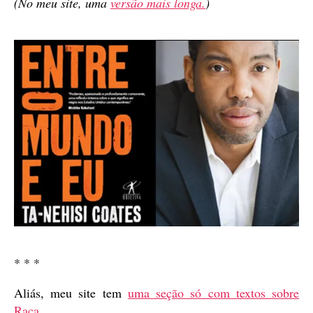
(No meu site, uma
versão mais longa.
)
* * *
Aliás, meu site tem
uma seção só com textos sobre
Raça
.