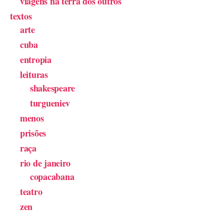
viagens na terra dos outros
textos
arte
cuba
entropia
leituras
shakespeare
turgueniev
menos
prisões
raça
rio de janeiro
copacabana
teatro
zen