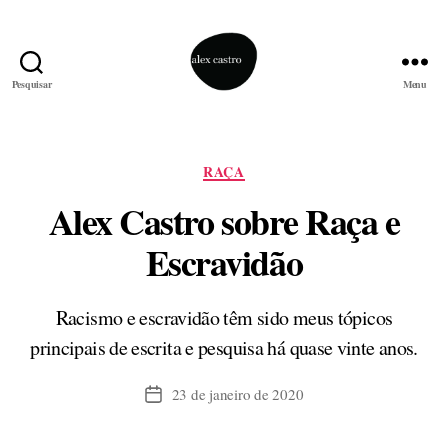
Pesquisar
Menu
alex
castro
Categorias
RAÇA
Alex Castro sobre Raça e
Escravidão
Racismo e escravidão têm sido meus tópicos
principais de escrita e pesquisa há quase vinte anos.
23 de janeiro de 2020
Data
de
publicação