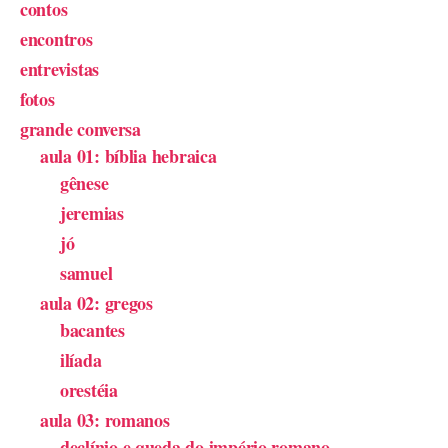
contos
encontros
entrevistas
fotos
grande conversa
aula 01: bíblia hebraica
gênese
jeremias
jó
samuel
aula 02: gregos
bacantes
ilíada
orestéia
aula 03: romanos
declínio e queda do império romano