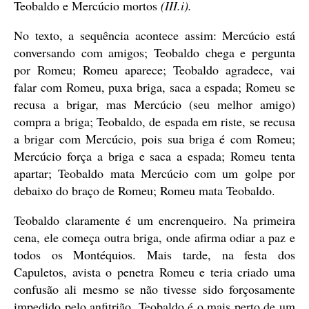
Teobaldo e Mercúcio mortos
(III.i).
No texto, a sequência acontece assim: Mercúcio está
conversando com amigos; Teobaldo chega e pergunta
por Romeu; Romeu aparece; Teobaldo agradece, vai
falar com Romeu, puxa briga, saca a espada; Romeu se
recusa a brigar, mas Mercúcio (seu melhor amigo)
compra a briga; Teobaldo, de espada em riste, se recusa
a brigar com Mercúcio, pois sua briga é com Romeu;
Mercúcio força a briga e saca a espada; Romeu tenta
apartar; Teobaldo mata Mercúcio com um golpe por
debaixo do braço de Romeu; Romeu mata Teobaldo.
Teobaldo claramente é um encrenqueiro. Na primeira
cena, ele começa outra briga, onde afirma odiar a paz e
todos os Montéquios. Mais tarde, na festa dos
Capuletos, avista o penetra Romeu e teria criado uma
confusão ali mesmo se não tivesse sido forçosamente
impedido pelo anfitrião. Teobaldo é o mais perto de um