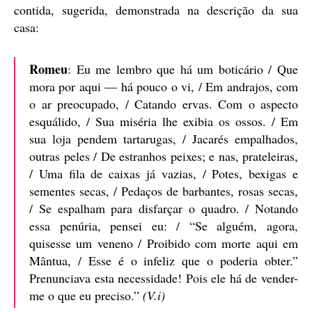
contida, sugerida, demonstrada na descrição da sua
casa:
Romeu
: Eu me lembro que há um boticário / Que
mora por aqui — há pouco o vi, / Em andrajos, com
o ar preocupado, / Catando ervas. Com o aspecto
esquálido, / Sua miséria lhe exibia os ossos. / Em
sua loja pendem tartarugas, / Jacarés empalhados,
outras peles / De estranhos peixes; e nas, prateleiras,
/ Uma fila de caixas já vazias, / Potes, bexigas e
sementes secas, / Pedaços de barbantes, rosas secas,
/ Se espalham para disfarçar o quadro. / Notando
essa penúria, pensei eu: / “Se alguém, agora,
quisesse um veneno / Proibido com morte aqui em
Mântua, / Esse é o infeliz que o poderia obter.”
Prenunciava esta necessidade! Pois ele há de vender-
me o que eu preciso.”
(V.i)