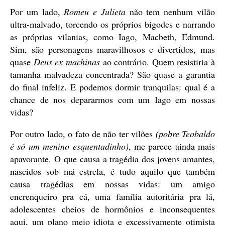
Por um lado,
Romeu e Julieta
não tem nenhum vilão
ultra-malvado, torcendo os próprios bigodes e narrando
as próprias vilanias, como Iago, Macbeth, Edmund.
Sim, são personagens maravilhosos e divertidos, mas
quase
Deus ex machinas
ao contrário. Quem resistiria à
tamanha malvadeza concentrada? São quase a garantia
do final infeliz. E podemos dormir tranquilas: qual é a
chance de nos depararmos com um Iago em nossas
vidas?
Por outro lado, o fato de não ter vilões
(pobre Teobaldo
é só um menino esquentadinho)
, me parece ainda mais
apavorante. O que causa a tragédia dos jovens amantes,
nascidos sob má estrela, é tudo aquilo que também
causa tragédias em nossas vidas: um amigo
encrenqueiro pra cá, uma família autoritária pra lá,
adolescentes cheios de hormônios e inconsequentes
aqui, um plano meio idiota e excessivamente otimista