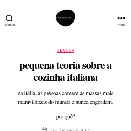
Pesquisar
Menu
alex
castro
Categorias
TEXTOS
pequena teoria sobre a
cozinha italiana
na itália, as pessoas comem as massas mais
maravilhosas do mundo e nunca engordam.
por quê?
2 de fevereiro de 2017
Data