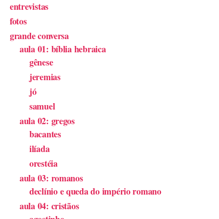
entrevistas
fotos
grande conversa
aula 01: bíblia hebraica
gênese
jeremias
jó
samuel
aula 02: gregos
bacantes
ilíada
orestéia
aula 03: romanos
declínio e queda do império romano
aula 04: cristãos