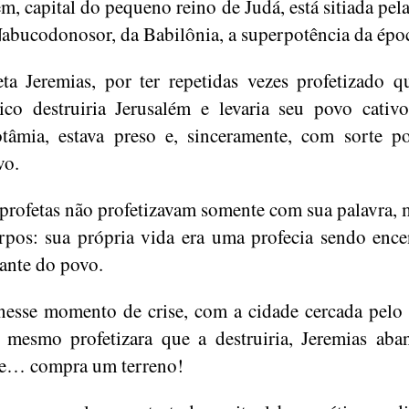
ém, capital do pequeno reino de Judá, está sitiada pela
Nabucodonosor, da Babilônia, a superpotência da épo
ta Jeremias, por ter repetidas vezes profetizado q
ico destruiria Jerusalém e levaria seu povo cativ
âmia, estava preso e, sinceramente, com sorte p
vo.
profetas não profetizavam somente com sua palavra,
rpos: sua própria vida era uma profecia sendo enc
iante do povo.
nesse momento de crise, com a cidade cercada pelo 
 mesmo profetizara que a destruiria, Jeremias ab
 e… compra um terreno!