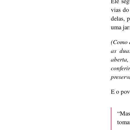
Ele seg
vias do
delas, 
uma jar
(Como a
as dua
aberta,
conferi
preserv
E o pov
“Mas
tomar