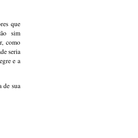
ores que
rão sim
ir, como
de seria
egre e a
a de sua