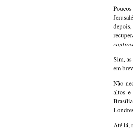
Poucos
Jerusal
depois
recupe
controv
Sim, as
em bre
Não nec
altos e
Brasíl
Londres
Até lá, 