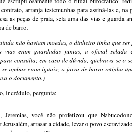
ue escrupulosamente todo o ritual burocrático: red
 contrato, arranja testemunhas para assiná-las e, na 
pesa as peças de prata, sela uma das vias e guarda 
ra de barro.
inda não haviam moedas, o dinheiro tinha que ser
s vias eram guardadas juntas, a oficial selada e
 para consulta; em caso de dúvida, quebrava-se o s
r se ambas eram iguais; a jarra de barro retinha u
ava o documento.)
o, incrédulo, pergunta:
, Jeremias, você não profetizou que Nabucodono
 Jerusalém, arrasar a cidade, levar o povo escravizado