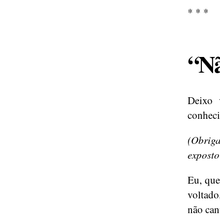
* * *
“Nã
Deixo 
conheci
(Obriga
exposto
Eu, que
voltado
não can