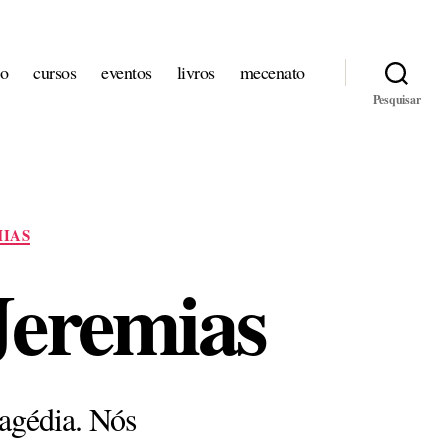
io
cursos
eventos
livros
mecenato
Pesquisar
IAS
Jeremias
ragédia. Nós