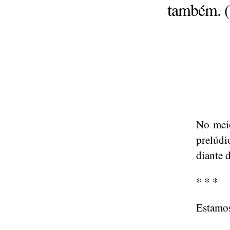
também. (U
No meio
prelúdi
diante d
* * *
Estamos