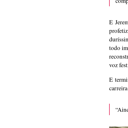
comp
E Jerem
profet
duríssi
todo im
reconst
voz fest
E termi
carreira
“Aind