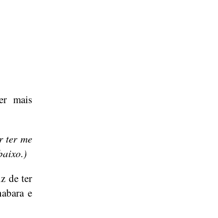
er mais
r ter me
baixo.)
z de ter
nabara e