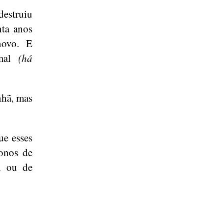
estruiu
nta anos
novo. E
 mal
(há
nhã, mas
ue esses
donos de
n ou de