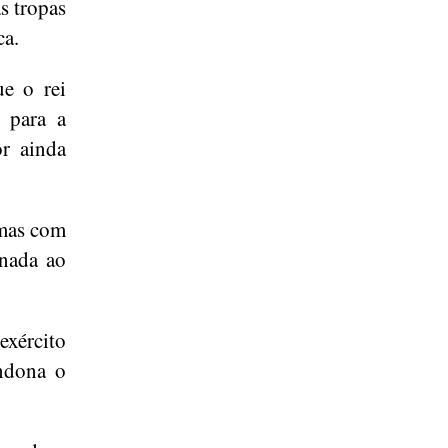
s tropas
ca.
ue o rei
o para a
or ainda
 mas com
enada ao
exército
andona o