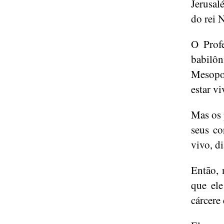
Jerusal
do rei 
O Profe
babilôn
Mesopot
estar vi
Mas os 
seus co
vivo, d
Então, 
que ele
cárcere