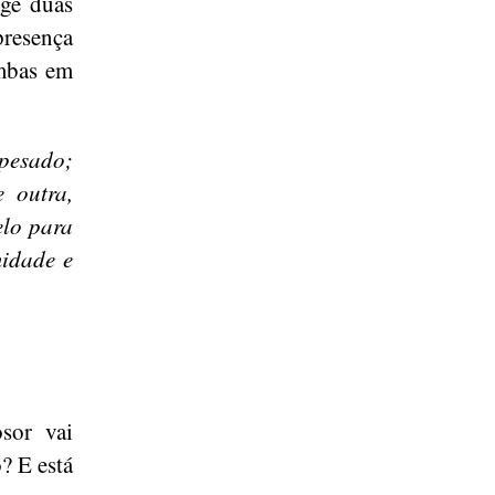
ige duas
presença
ambas em
 pesado;
 outra,
elo para
midade e
sor vai
? E está