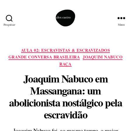
Pesquisar
Menu
alex
castro
Categorias
AULA 02: ESCRAVISTAS & ESCRAVIZADOS
GRANDE CONVERSA BRASILEIRA
JOAQUIM NABUCO
RAÇA
Joaquim Nabuco em
Massangana: um
abolicionista nostálgico pela
escravidão
Joaquim Nabuco foi, ao mesmo tempo, o maior