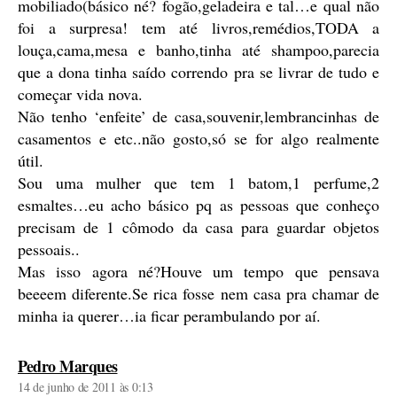
mobiliado(básico né? fogão,geladeira e tal…e qual não
foi a surpresa! tem até livros,remédios,TODA a
louça,cama,mesa e banho,tinha até shampoo,parecia
que a dona tinha saído correndo pra se livrar de tudo e
começar vida nova.
Não tenho ‘enfeite’ de casa,souvenir,lembrancinhas de
casamentos e etc..não gosto,só se for algo realmente
útil.
Sou uma mulher que tem 1 batom,1 perfume,2
esmaltes…eu acho básico pq as pessoas que conheço
precisam de 1 cômodo da casa para guardar objetos
pessoais..
Mas isso agora né?Houve um tempo que pensava
beeeem diferente.Se rica fosse nem casa pra chamar de
minha ia querer…ia ficar perambulando por aí.
diz:
Pedro Marques
14 de junho de 2011 às 0:13