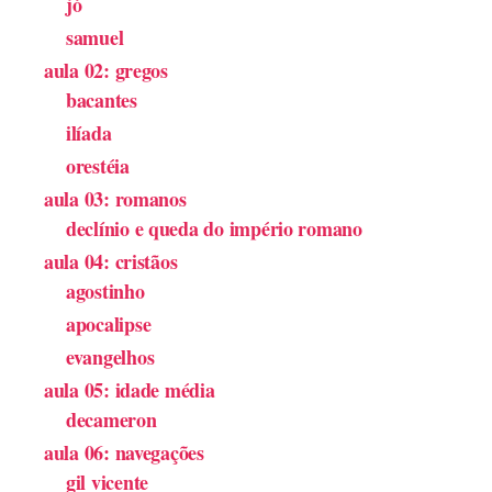
jó
samuel
aula 02: gregos
bacantes
ilíada
orestéia
aula 03: romanos
declínio e queda do império romano
aula 04: cristãos
agostinho
apocalipse
evangelhos
aula 05: idade média
decameron
aula 06: navegações
gil vicente