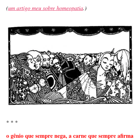
(
um artigo meu sobre homeopatia
.)
* * *
o gênio que sempre nega, a carne que sempre afirma