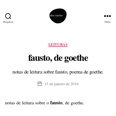
Pesquisar
Menu
alex
castro
Categorias
LEITURAS
fausto, de goethe
notas de leitura sobre fausto, poema de goethe.
13 de janeiro de 2016
Data
de
publicação
fausto
notas de leitura sobre o
, de goethe.